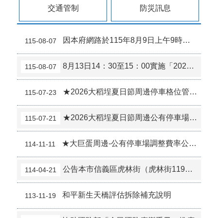
交通管制
防災訊息
騎樓、人行道禁止騎車
因本府網路於115年8月9日上午9時至下午6時進行施工，屆時可能有網路瞬斷之情形若有網站或服務卡住情形，請重新連線即可排除，造成不便，敬請見諒。
115-08-07
車輛左轉時應過路口中線再左轉
8月13日14：30至15：00實施「2026城鎮韌性（防空）演習—行動網路降速演練」
115-08-07
See & Be Seen 我看得見您 您看得見我
★2026大稻埕夏日節周邊停車格位管制公告
115-07-23
1966 長照服務專線，市民有長期照顧需求!提供便利諮詢單一窗口。
左轉車應過中線再左轉
★2026大稻埕夏日節周邊公有停車場費率調整7月25日、8月5日及8月15日
115-07-21
路口應停讓行人
★大巨蛋周邊-公有停車場調整費率公告調整日期11月14日~16日及22日
114-11-11
機車不騎人行道
公告本市信義區虎林街（虎林街119巷至忠孝東路5段）路邊機車停車格，自114年5月5日（星期一）9時起納入收費管理。
114-04-21
2026總統盃黑客松徵件至8/31，詳見「總統盃黑客松」網站
和平新生天橋評估拆除補充說明
113-11-19
臺北市2026城鎮韌性(防空)演習訂於8月13日(四)14時30分至15時實施。