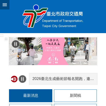
跳到主要內容區塊
:::
:::
2026臺北生成藝術節報名開跑，邀你用AI創作臺北！
臺北市第92次酒（毒）駕及拒測累犯名單公布30名 吳泓達毒駕累犯4次、張明正酒駕累犯4次最多
最新消息
新聞稿
本市114年1至5月交通事故死亡累計23人，機車13人，行人6人，請注意路況小心駕駛