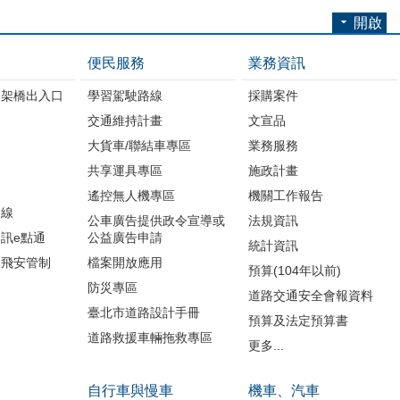
開啟
便民服務
業務資訊
高架橋出入口
學習駕駛路線
採購案件
交通維持計畫
文宣品
大貨車/聯結車專區
業務服務
共享運具專區
施政計畫
遙控無人機專區
機關工作報告
路線
公車廣告提供政令宣導或
法規資訊
訊e點通
公益廣告申請
統計資訊
周飛安管制
檔案開放應用
預算(104年以前)
防災專區
道路交通安全會報資料
臺北市道路設計手冊
預算及法定預算書
道路救援車輛拖救專區
更多...
自行車與慢車
機車、汽車