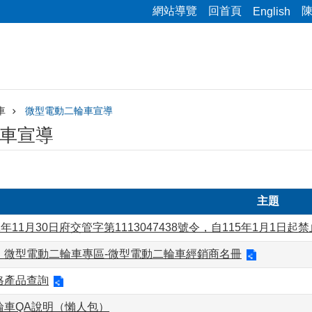
網站導覽
回首頁
English
車
微型電動二輪車宣導
車宣導
主題
1年11月30日府交管字第1113047438號令，自115年1月
＿微型電動二輪車專區-微型電動二輪車經銷商名冊
格產品查詢
輪車QA說明（懶人包）