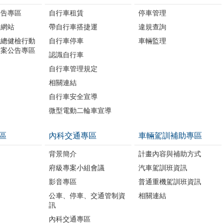
公告專區
自行車租賃
停車管理
題網站
帶自行車搭捷運
違規查詢
境總健檢行動
自行車停車
車輛監理
方案公告專區
認識自行車
自行車管理規定
相關連結
自行車安全宣導
微型電動二輪車宣導
區
內科交通專區
車輛駕訓補助專區
背景簡介
計畫內容與補助方式
府級專案小組會議
汽車駕訓班資訊
影音專區
普通重機駕訓班資訊
公車、停車、交通管制資
相關連結
訊
內科交通專區