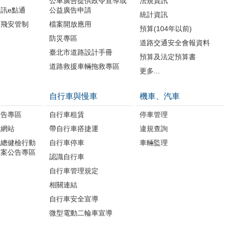
公車廣告提供政令宣導或
法規資訊
訊e點通
公益廣告申請
統計資訊
周飛安管制
檔案開放應用
預算(104年以前)
防災專區
道路交通安全會報資料
臺北市道路設計手冊
預算及法定預算書
道路救援車輛拖救專區
更多...
自行車與慢車
機車、汽車
公告專區
自行車租賃
停車管理
題網站
帶自行車搭捷運
違規查詢
境總健檢行動
自行車停車
車輛監理
方案公告專區
認識自行車
自行車管理規定
相關連結
自行車安全宣導
微型電動二輪車宣導