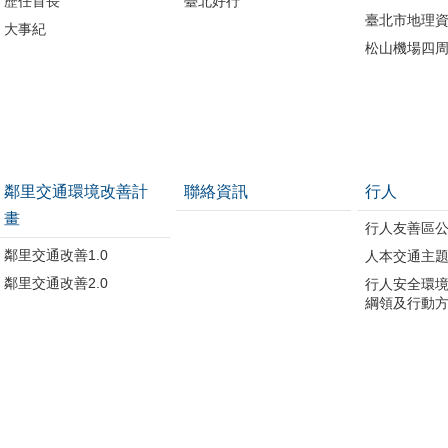
歷任首長
臺北好行
臺北市地理資
大事紀
松山機場四
鄰里交通環境改善計
聯絡資訊
行人
畫
行人友善區
鄰里交通改善1.0
人本交通主
鄰里交通改善2.0
行人安全環
綱領及行動