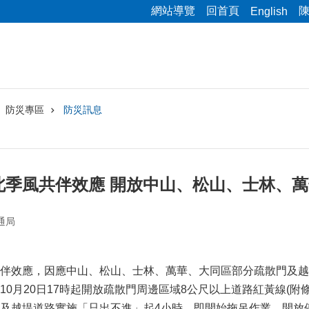
網站導覽
回首頁
English
防災專區
防災訊息
北季風共伴效應 開放中山、松山、士林、
通局
伴效應，因應中山、松山、士林、萬華、大同區部分疏散門及越堤
10月20日17時起開放疏散門周邊區域8公尺以上道路紅黃線(
及越堤道路實施「只出不進」起4小時，即開始拖吊作業。開放