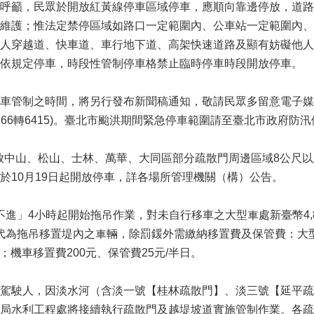
呼籲，民眾於開放紅黃線停車區域停車，應順向靠邊停放，道路
維護；惟法定禁停區域如路口一定範圍內、公車站一定範圍內、
人穿越道、快車道、車行地下道、高架快速道路及顯有妨礙他人
依規定停車，時段性管制停車格禁止臨時停車時段開放停車。
車管制之時間，將另行發布新聞稿通知，敬請民眾多留意電子媒
0666轉6415)。臺北市颱洪期間緊急停車範圍請至臺北市政府防汛停車查詢網查詢：
起開放中山、松山、士林、萬華、大同區部分疏散門周邊區域8公尺
於10月19日起開放停車，詳各場所管理機關（構）公告。
進」4小時起開始拖吊作業，對未自行移車之大型車處新臺幣4,8
府代為拖吊移置堤內之車輛，除罰鍰外需繳納移置費及保管費：大型車移
日；機車移置費200元、保管費25元/半日。
駕駛人，因淡水河（含淡一號【桂林疏散門】、淡三號【延平疏
局水利工程處將接續執行疏散門及越堤坡道實施管制作業。各疏