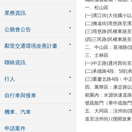
一、松山區
業務資訊
(一)濱江街(大佳國小以
(二)撫遠街(塔悠路至濱
公聽會公告
(三)塔悠路(民權東路
(四)三民路(民權東路
鄰里交通環境改善計畫
二、中山區：基湖路(堤頂
三、士林區
聯絡資訊
(一)中正路(通河西街
(二)承德路4段、5段
行人
(三)重慶北路4段﹝中
四、萬華區：康定路以
自行車與慢車
範圍內：水源快速道路(
號疏散門（華中疏散門）
五、大同區：涼州街(
機車、汽車
道至涼州街) (僅開放
申請案件