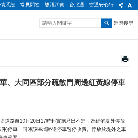
陳情系統
常見問答
雙語詞彙
台北通
交通安心行
進階搜尋
萬華、大同區部分疏散門周邊紅黃線停車
道路自10月20日17時起實施只出不進，為紓解堤外停放
附條件)停車，同時該區域路邊停車暫停收費。停放於堤外之車
停車範圍：