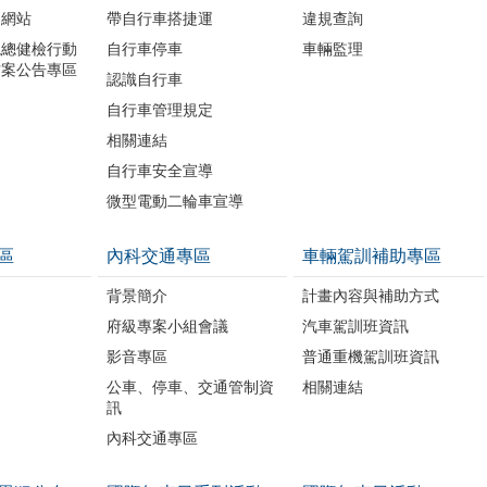
題網站
帶自行車搭捷運
違規查詢
境總健檢行動
自行車停車
車輛監理
方案公告專區
認識自行車
自行車管理規定
相關連結
自行車安全宣導
微型電動二輪車宣導
區
內科交通專區
車輛駕訓補助專區
背景簡介
計畫內容與補助方式
府級專案小組會議
汽車駕訓班資訊
影音專區
普通重機駕訓班資訊
公車、停車、交通管制資
相關連結
訊
內科交通專區