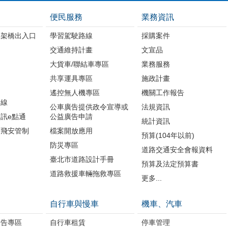
便民服務
業務資訊
高架橋出入口
學習駕駛路線
採購案件
交通維持計畫
文宣品
大貨車/聯結車專區
業務服務
共享運具專區
施政計畫
遙控無人機專區
機關工作報告
路線
公車廣告提供政令宣導或
法規資訊
訊e點通
公益廣告申請
統計資訊
周飛安管制
檔案開放應用
預算(104年以前)
防災專區
道路交通安全會報資料
臺北市道路設計手冊
預算及法定預算書
道路救援車輛拖救專區
更多...
自行車與慢車
機車、汽車
公告專區
自行車租賃
停車管理