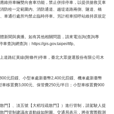
應維持車輛雙向會車功能，禁止併排停車，以提供搶救災車
消防栓一定範圍內、消防通道、越堤道路兩側、隧道、橋
、車通行處所均禁止臨時停車。另計程車招呼站維持原規定
體新聞與廣播。如有其他相關問題，請來電洽詢(查詢專
https://gis.gov.taipei/ttfp。
以上道路紅黃線(附條件)停車，臺北大眾捷運股份有限公司木
00元罰鍰、小型車處新臺幣2,400元罰鍰、機車處新臺幣
置費3,000元、保管費250元/半日；小型車移置費900
散門】、淡五號【大稻埕疏散門】）進行管制，請駕駛人提
散門管制建議改道動線如附圖。交通局表示，將依實際觀測