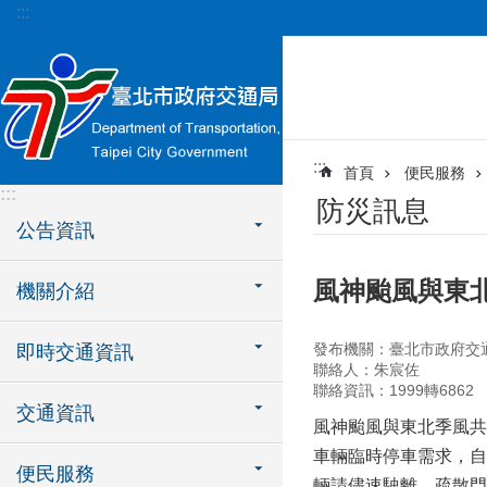
:::
跳到主要內容區塊
:::
首頁
便民服務
:::
防災訊息
公告資訊
風神颱風與東
機關介紹
發布機關：臺北市政府交
即時交通資訊
聯絡人：朱宸佐
聯絡資訊：1999轉6862
交通資訊
風神颱風與東北季風共
車輛臨時停車需求，自
便民服務
輛請儘速駛離，疏散門