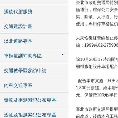
臺北市政府交通局特別
輛通行，確保公共安全
酒後代駕服務
梁、圓環、人行道、行
使用，專用停車格位仍
交通建設計畫
未來恢復紅黃線禁止停
淡北道路專區
線：1999或02-2759
車輛駕訓補助專區
除10月20日17時
柵機廠附設停車場配合
交通教學區參訪申請
配合本市實施「只出不
內科交通專區
1,800元罰鍰。經本
元、保管費100元/半
毒駕及拒測累犯公布專區
臺北市政府交通局提醒
酒駕及拒測累犯公布專區
前改道，後續本府工務