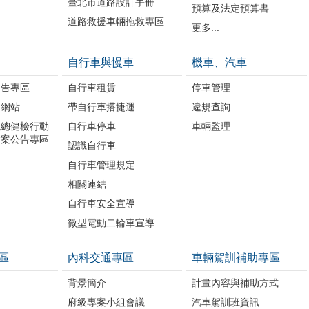
臺北市道路設計手冊
預算及法定預算書
道路救援車輛拖救專區
更多...
自行車與慢車
機車、汽車
公告專區
自行車租賃
停車管理
題網站
帶自行車搭捷運
違規查詢
境總健檢行動
自行車停車
車輛監理
方案公告專區
認識自行車
自行車管理規定
相關連結
自行車安全宣導
微型電動二輪車宣導
區
內科交通專區
車輛駕訓補助專區
背景簡介
計畫內容與補助方式
府級專案小組會議
汽車駕訓班資訊