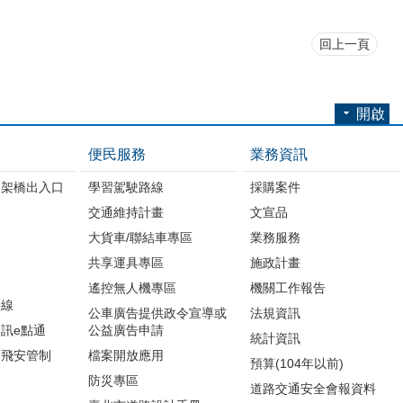
回上一頁
開啟
便民服務
業務資訊
高架橋出入口
學習駕駛路線
採購案件
交通維持計畫
文宣品
大貨車/聯結車專區
業務服務
共享運具專區
施政計畫
遙控無人機專區
機關工作報告
路線
公車廣告提供政令宣導或
法規資訊
訊e點通
公益廣告申請
統計資訊
周飛安管制
檔案開放應用
預算(104年以前)
防災專區
道路交通安全會報資料