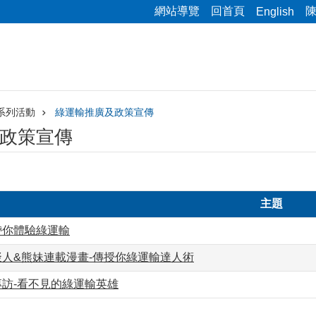
網站導覽
回首頁
English
系列活動
綠運輸推廣及政策宣傳
政策宣傳
主題
帶你體驗綠運輸
擬人&熊妹連載漫畫-傳授你綠運輸達人術
專訪-看不見的綠運輸英雄