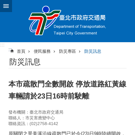
跳到主要內容區塊
:::
:::
首頁
便民服務
防災專區
防災訊息
防災訊息
本市疏散門全數開啟 停放道路紅黃線
車輛請於23日16時前駛離
發布機關：臺北市政府交通局
聯絡人：市災害應變中心
聯絡資訊：(02)2758-4142
原關閉之景美溪沿線疏散門已於今(23)日9時陸續開啟，