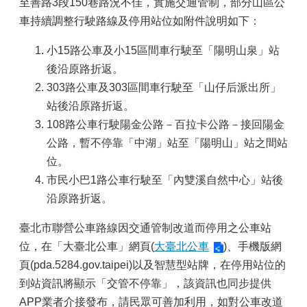
至善路3段150巷路況不佳，實施交通管制，部分山區公
車持續調整行駛路線及停用站位如附件說明如下：
小15路公車及小15區間車行駛至「陽明山泉」站
後沿原路折返。
303路公車及303區間車行駛至「山仔后派出所」
站後沿原路折返。
108路公車行駛陽金公路－百拉卡公路－接回陽金
公路，暫不停靠「中湖」站至「陽明山」站之間站
位。
市民小巴1路公車行駛至「內雙溪自然中心」站後
沿原路折返。
臺北市聯營公車路線因交通管制改道而停用之公車站
位，在「大臺北公車」網頁(
大臺北公車
)、手機版網
頁(pda.5284.gov.taipei)以及智慧型站牌，在停用站位的
到站資訊將顯示「交管不停靠」，該資訊也同步提供
APP業者介接發布，請民眾可善加利用，如對公車改道