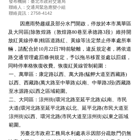
發布機關：臺北市政府交通局
聯絡人：交通局緊急應變小組
聯絡資訊：2758-4142
因應雨勢趨緩及部分水門開啟，停放於本市萬華區
及大同區[除敦煌路（敦煌路80巷至承德路3段）維持開
放紅黃線停車]轄區道路紅、黃線等法定禁止停車處所車
輛，請配合於10月22日7時前駛離，違反規定者，將依道
路交通管理處罰條例規定，予以拖吊移置並處以罰鍰，
同時停車格恢復收費。恢復紅黃線管制範圍：
一、
萬華區：康定路以西、萬大路(艋舺大道至西藏路)
以西、西藏路(萬大路至中華路)以南、中華路2段(西藏路
至水源路)以西之區域範圍。
二、大同區：涼州街(環河北路至延平北路)以南、市民
大道(環河北路至延平北路)以北、延平北路(市民大道至
涼州街)以西、環河北路(市民大道至涼州街)以東之區域
範圍。
另臺北市政府工務局水利處表示因部分疏散門仍無