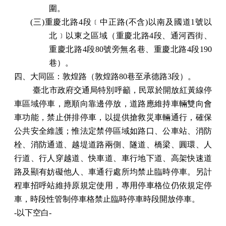
圍。
(三)重慶北路4段﹝中正路(不含)以南及國道1號以
北﹞以東之區域（重慶北路4段、通河西街、
重慶北路4段80號旁無名巷、重慶北路4段190
巷）。
四、大同區：敦煌路（敦煌路80巷至承德路3段）。
臺北市政府交通局特別呼籲，民眾於開放紅黃線停
車區域停車，應順向靠邊停放，道路應維持車輛雙向會
車功能，禁止併排停車，以提供搶救災車輛通行，確保
公共安全維護；惟法定禁停區域如路口、公車站、消防
栓、消防通道、越堤道路兩側、隧道、橋梁、圓環、人
行道、行人穿越道、快車道、車行地下道、高架快速道
路及顯有妨礙他人、車通行處所均禁止臨時停車。另計
程車招呼站維持原規定使用，專用停車格位仍依規定停
車，時段性管制停車格禁止臨時停車時段開放停車。
-以下空白-