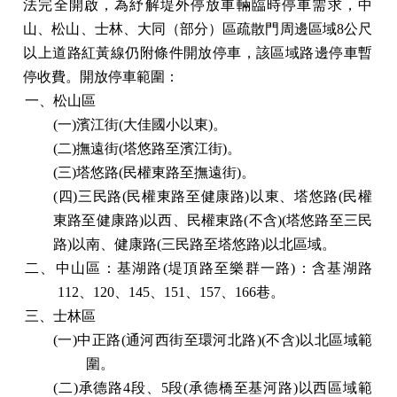
法完全開啟，為紓解堤外停放車輛臨時停車需求，中
山、松山、士林、大同（部分）區疏散門周邊區域8公尺
以上道路紅黃線仍附條件開放停車，該區域路邊停車暫
停收費。開放停車範圍：
一、松山區
(一)濱江街(大佳國小以東)。
(二)撫遠街(塔悠路至濱江街)。
(三)塔悠路(民權東路至撫遠街)。
(四)三民路(民權東路至健康路)以東、塔悠路(民權
東路至健康路)以西、民權東路(不含)(塔悠路至三民
路)以南、健康路(三民路至塔悠路)以北區域。
二、中山區：基湖路(堤頂路至樂群一路)：含基湖路
112、120、145、151、157、166巷。
三、士林區
(一)中正路(通河西街至環河北路)(不含)以北區域範
圍。
(二)承德路4段、5段(承德橋至基河路)以西區域範