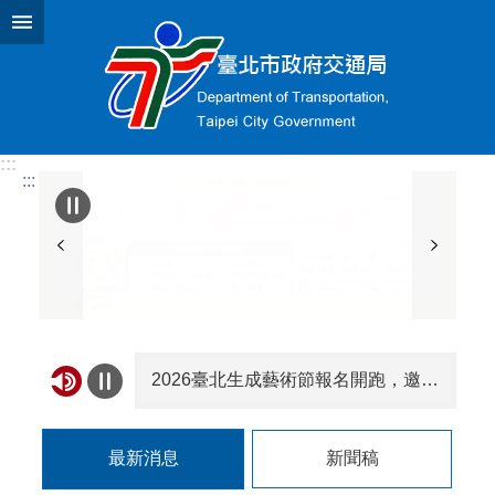
跳到主要內容區塊
:::
:::
2026臺北生成藝術節報名開跑，邀你用AI創作臺北！
臺北市第92次酒（毒）駕及拒測累犯名單公布30名 吳泓達毒駕累犯4次、張明正酒駕累犯4次最多
最新消息
新聞稿
本市114年1至5月交通事故死亡累計23人，機車13人，行人6人，請注意路況小心駕駛