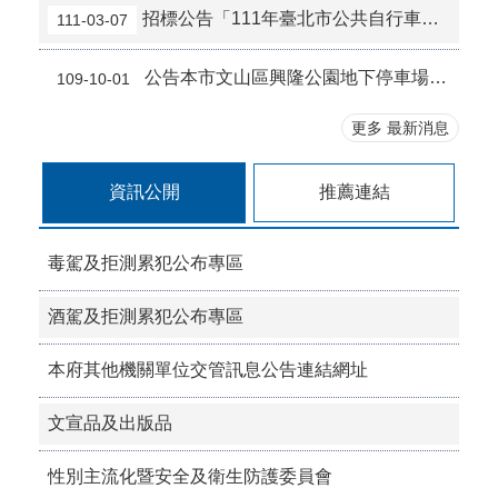
臺北市2026城鎮韌性(防空)演習訂於8月13日(四)14時30分至15時實施。
招標公告「111年臺北市公共自行車租賃系統不堪用報廢設備拆解回收案」
111-03-07
公告本市文山區興隆公園地下停車場自109年11月1日0時起調整全日月票收費費率。
109-10-01
更多 最新消息
資訊公開
推薦連結
毒駕及拒測累犯公布專區
酒駕及拒測累犯公布專區
本府其他機關單位交管訊息公告連結網址
文宣品及出版品
性別主流化暨安全及衛生防護委員會