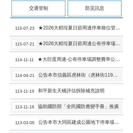
交通管制
防災訊息
騎樓、人行道禁止騎車
★2026大稻埕夏日節周邊停車格位管制公告
115-07-23
車輛左轉時應過路口中線再左轉
★2026大稻埕夏日節周邊公有停車場費率調整7月25日、8月5日及8月15日
115-07-21
See & Be Seen 我看得見您 您看得見我
★大巨蛋周邊-公有停車場調整費率公告調整日期11月14日~16日及22日
114-11-11
1966 長照服務專線，市民有長期照顧需求!提供便利諮詢單一窗口。
左轉車應過中線再左轉
公告本市信義區虎林街（虎林街119巷至忠孝東路5段）路邊機車停車格，自114年5月5日（星期一）9時起納入收費管理。
114-04-21
路口應停讓行人
和平新生天橋評估拆除補充說明
113-11-19
機車不騎人行道
協助國防部「全民國防應變手冊」推廣
113-11-18
2026總統盃黑客松徵件至8/31，詳見「總統盃黑客松」網站
公告本市大同區建成公園地下停車場自113年4月1日0時起 調整費率事宜。
113-03-05