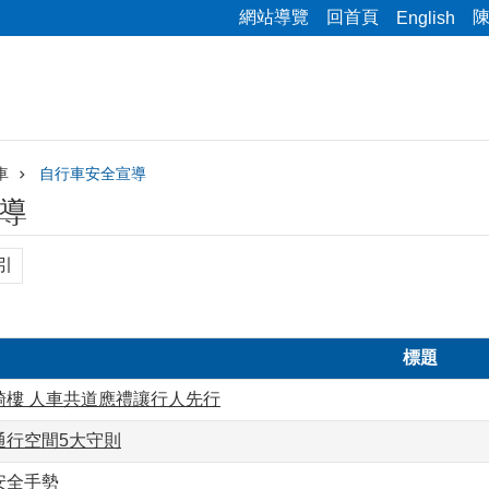
網站導覽
回首頁
English
車
自行車安全宣導
導
引
標題
騎樓 人車共道應禮讓行人先行
通行空間5大守則
安全手勢