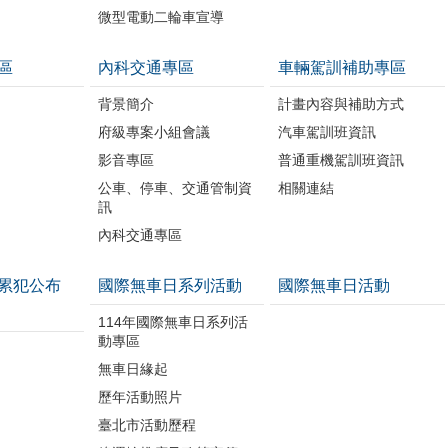
微型電動二輪車宣導
區
內科交通專區
車輛駕訓補助專區
背景簡介
計畫內容與補助方式
府級專案小組會議
汽車駕訓班資訊
影音專區
普通重機駕訓班資訊
公車、停車、交通管制資
相關連結
訊
內科交通專區
累犯公布
國際無車日系列活動
國際無車日活動
114年國際無車日系列活
動專區
無車日緣起
歷年活動照片
臺北市活動歷程