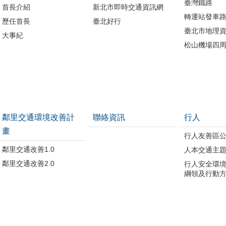
臺灣鐵路
首長介紹
新北市即時交通資訊網
轉運站發車
歷任首長
臺北好行
臺北市地理資
大事紀
松山機場四
鄰里交通環境改善計
聯絡資訊
行人
畫
行人友善區
鄰里交通改善1.0
人本交通主
鄰里交通改善2.0
行人安全環
綱領及行動