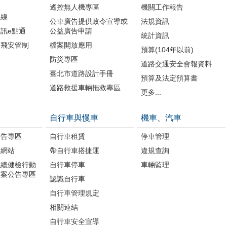
遙控無人機專區
機關工作報告
路線
公車廣告提供政令宣導或
法規資訊
訊e點通
公益廣告申請
統計資訊
周飛安管制
檔案開放應用
預算(104年以前)
防災專區
道路交通安全會報資料
臺北市道路設計手冊
預算及法定預算書
道路救援車輛拖救專區
更多...
自行車與慢車
機車、汽車
公告專區
自行車租賃
停車管理
題網站
帶自行車搭捷運
違規查詢
境總健檢行動
自行車停車
車輛監理
方案公告專區
認識自行車
自行車管理規定
相關連結
自行車安全宣導