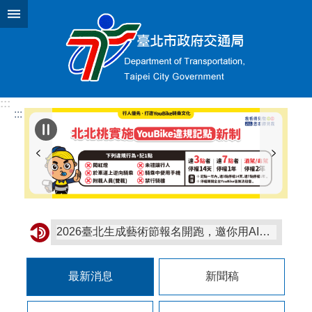
跳到主要內容區塊
:::
:::
2026臺北生成藝術節報名開跑，邀你用AI創作臺北！
臺北市第92次酒（毒）駕及拒測累犯名單公布30名 吳泓達毒駕累犯4次、張明正酒駕累犯4次最多
最新消息
新聞稿
本市114年1至5月交通事故死亡累計23人，機車13人，行人6人，請注意路況小心駕駛
騎樓、人行道禁止騎車