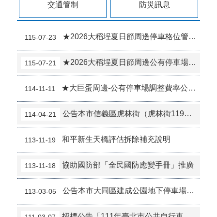
交通管制
防災訊息
車輛左轉時應過路口中線再左轉
See & Be Seen 我看得見您 您看得見我
★2026大稻埕夏日節周邊停車格位管制公告
115-07-23
1966 長照服務專線，市民有長期照顧需求!提供便利諮詢單一窗口。
★2026大稻埕夏日節周邊公有停車場費率調整7月25日、8月5日及8月15日
115-07-21
左轉車應過中線再左轉
路口應停讓行人
★大巨蛋周邊-公有停車場調整費率公告調整日期11月14日~16日及22日
114-11-11
機車不騎人行道
公告本市信義區虎林街（虎林街119巷至忠孝東路5段）路邊機車停車格，自114年5月5日（星期一）9時起納入收費管理。
114-04-21
2026總統盃黑客松徵件至8/31，詳見「總統盃黑客松」網站
和平新生天橋評估拆除補充說明
113-11-19
臺北市2026城鎮韌性(防空)演習訂於8月13日(四)14時30分至15時實施。
協助國防部「全民國防應變手冊」推廣
113-11-18
公告本市大同區建成公園地下停車場自113年4月1日0時起 調整費率事宜。
113-03-05
招標公告「111年臺北市公共自行車租賃系統不堪用報廢設備拆解回收案」