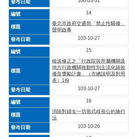
106-03-31
14
臺北市政府交通局「禁止性騷擾」
聲明啟事
103-10-27
15
檢送修正之「行政院與所屬機關及
地方行政機關推動性別主流化績效
優良獎勵計畫」（含總說明及對照
表）1份
103-10-27
16
消除對婦女一切形式歧視公約施行
法
103-10-26