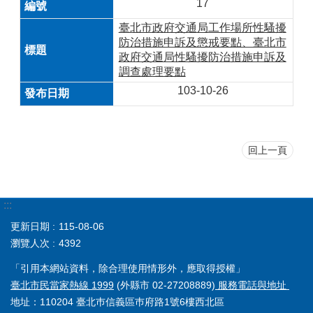
17
臺北市政府交通局工作場所性騷擾
防治措施申訴及懲戒要點、臺北市
政府交通局性騷擾防治措施申訴及
調查處理要點
103-10-26
回上一頁
:::
更新日期
115-08-06
瀏覽人次
4392
「引用本網站資料，除合理使用情形外，應取得授權」
臺北市民當家熱線 1999
(外縣市 02-27208889)
服務電話與地址
地址：110204 臺北巿信義區巿府路1號6樓西北區