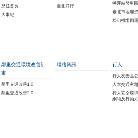
轉運站發車
歷任首長
臺北好行
臺北市地理資
大事紀
松山機場四
鄰里交通環境改善計
聯絡資訊
行人
畫
行人友善區
鄰里交通改善1.0
人本交通主
鄰里交通改善2.0
行人安全環
綱領及行動