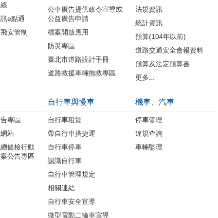
路線
公車廣告提供政令宣導或
法規資訊
訊e點通
公益廣告申請
統計資訊
周飛安管制
檔案開放應用
預算(104年以前)
防災專區
道路交通安全會報資料
臺北市道路設計手冊
預算及法定預算書
道路救援車輛拖救專區
更多...
自行車與慢車
機車、汽車
公告專區
自行車租賃
停車管理
題網站
帶自行車搭捷運
違規查詢
境總健檢行動
自行車停車
車輛監理
方案公告專區
認識自行車
自行車管理規定
相關連結
自行車安全宣導
微型電動二輪車宣導