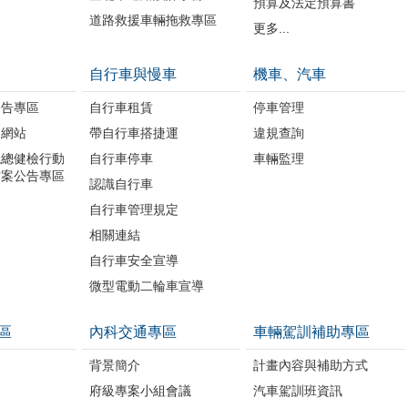
預算及法定預算書
道路救援車輛拖救專區
更多...
自行車與慢車
機車、汽車
公告專區
自行車租賃
停車管理
題網站
帶自行車搭捷運
違規查詢
境總健檢行動
自行車停車
車輛監理
方案公告專區
認識自行車
自行車管理規定
相關連結
自行車安全宣導
微型電動二輪車宣導
區
內科交通專區
車輛駕訓補助專區
背景簡介
計畫內容與補助方式
府級專案小組會議
汽車駕訓班資訊