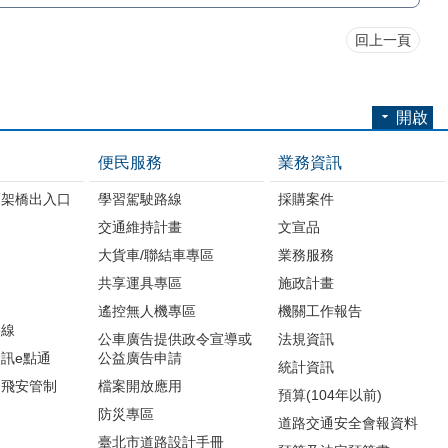
回上一頁
開啟
便民服務
業務資訊
高架橋出入口
學習駕駛路線
採購案件
交通維持計畫
文宣品
大貨車/聯結車專區
業務服務
共享運具專區
施政計畫
遙控無人機專區
機關工作報告
路線
公車廣告提供政令宣導或
法規資訊
訊e點通
公益廣告申請
統計資訊
周飛安管制
檔案開放應用
預算(104年以前)
防災專區
道路交通安全會報資料
臺北市道路設計手冊