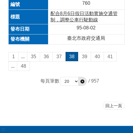
760
配合8月6日假日活動實施交通管
制，調整公車行駛動線
95-08-02
臺北市政府交通局
1
...
35
36
37
38
39
40
41
...
48
每頁筆數
/
957
回上一頁
:::