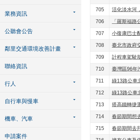
705
活化淡水河，
業務資訊
706
「羅斯福路
公聽會公告
707
小復康巴士配
708
臺北市政府交
鄰里交通環境改善計畫
709
計程車駕駛朋
聯絡資訊
710
臺灣區96
711
綠13路公車
行人
712
綠13路公車
自行車與慢車
713
搭高鐵轉捷運
714
春節期間想去
機車、汽車
715
春節期間去拜
申請案件