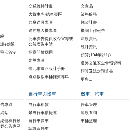
交通維持計畫
文宣品
大貨車/聯結車專區
業務服務
共享運具專區
施政計畫
遙控無人機專區
機關工作報告
路線
公車廣告提供政令宣導或
法規資訊
訊e點通
公益廣告申請
統計資訊
周飛安管制
檔案開放應用
預算(104年以前)
防災專區
道路交通安全會報資料
臺北市道路設計手冊
預算及法定預算書
道路救援車輛拖救專區
更多...
自行車與慢車
機車、汽車
公告專區
自行車租賃
停車管理
題網站
帶自行車搭捷運
違規查詢
境總健檢行動
自行車停車
車輛監理
方案公告專區
認識自行車