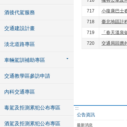
716
擁有公車及停
717
小復康巴士
酒後代駕服務
718
臺北地區計程
交通建設計畫
719
「春天溫泉
720
交通局回應外
淡北道路專區
車輛駕訓補助專區
交通教學區參訪申請
內科交通專區
毒駕及拒測累犯公布專區
:::
公告資訊
酒駕及拒測累犯公布專區
最新消息