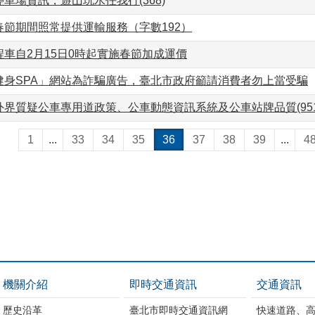
車場資訊，遊山玩水任我行(368)
春節期間照常提供運輸服務（字數192）
車自2月15日0時起實施春節加成運價
健身SPA」網站為詐騙廣告，臺北市政府籲請消費者勿上當受騙
界質疑公車專用道政策、公車動態資訊系統及公車站牌品質(951
1
...
33
34
35
36
37
38
39
...
4
機關介紹
即時交通資訊
交通資訊
歷史沿革
臺北市即時交通資訊網
快速道路、