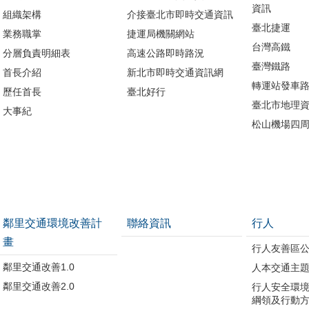
資訊
組織架構
介接臺北市即時交通資訊
臺北捷運
業務職掌
捷運局機關網站
台灣高鐵
分層負責明細表
高速公路即時路況
臺灣鐵路
首長介紹
新北市即時交通資訊網
轉運站發車
歷任首長
臺北好行
臺北市地理資
大事紀
松山機場四
鄰里交通環境改善計
聯絡資訊
行人
畫
行人友善區
鄰里交通改善1.0
人本交通主
鄰里交通改善2.0
行人安全環
綱領及行動