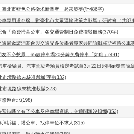
臺北市藍色公路徵求新業者一起來築夢(計486字)
公車專用道存廢，對臺北市大眾運輸政策之影響」研討會（共87
合「免費掃墓公車」各交通管制日免費接駁服務(370字)
通局邀請消基會與交通界多位學者專家共同診斷羅斯福路公車專用道
友不必憋尿，65處停車場20分鐘免費停車「如廁」(491)
年汽車檢驗員、汽車駕駛考驗員檢定考試自3月22日起開始發售簡
北市境路線未核准裁撤(字數332)
北市境路線未核准裁撤(373)
悠遊台北(198)
逛街嗎？有了公車及停車場資訊，交通問題沒煩惱(353)
拜祈福，搭公車、找停車位不求人(315)