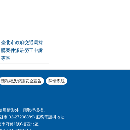
臺北市政府交通局採
購案件派駐勞工申訴
專區
隱私權及資訊安全宣告
陳情系統
使用情形外，應取得授權」
縣市 02-27208889)
服務電話與地址
義區巿府路1號6樓西北區