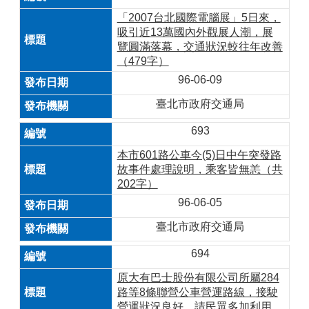
「2007台北國際電腦展」5日來，
吸引近13萬國內外觀展人潮，展
覽圓滿落幕，交通狀況較往年改善
（479字）
96-06-09
臺北市政府交通局
693
本市601路公車今(5)日中午突發路
故事件處理說明，乘客皆無恙（共
202字）
96-06-05
臺北市政府交通局
694
原大有巴士股份有限公司所屬284
路等8條聯營公車營運路線，接駛
營運狀況良好，請民眾多加利用