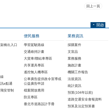
回上一頁
開啟
便民服務
業務資訊
高架橋出入口
學習駕駛路線
採購案件
交通維持計畫
文宣品
大貨車/聯結車專區
業務服務
共享運具專區
施政計畫
遙控無人機專區
機關工作報告
路線
公車廣告提供政令宣導或
法規資訊
訊e點通
公益廣告申請
統計資訊
周飛安管制
檔案開放應用
預算(104年以前)
防災專區
道路交通安全會報資料
臺北市道路設計手冊
預算及法定預算書