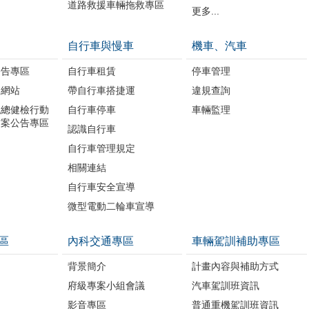
道路救援車輛拖救專區
更多...
自行車與慢車
機車、汽車
公告專區
自行車租賃
停車管理
題網站
帶自行車搭捷運
違規查詢
境總健檢行動
自行車停車
車輛監理
方案公告專區
認識自行車
自行車管理規定
相關連結
自行車安全宣導
微型電動二輪車宣導
區
內科交通專區
車輛駕訓補助專區
背景簡介
計畫內容與補助方式
府級專案小組會議
汽車駕訓班資訊
影音專區
普通重機駕訓班資訊