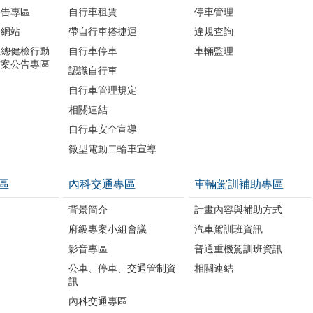
公告專區
自行車租賃
停車管理
題網站
帶自行車搭捷運
違規查詢
境總健檢行動
自行車停車
車輛監理
方案公告專區
認識自行車
自行車管理規定
相關連結
自行車安全宣導
微型電動二輪車宣導
區
內科交通專區
車輛駕訓補助專區
背景簡介
計畫內容與補助方式
府級專案小組會議
汽車駕訓班資訊
影音專區
普通重機駕訓班資訊
公車、停車、交通管制資
相關連結
訊
內科交通專區