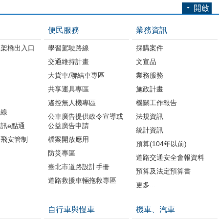
開啟
便民服務
業務資訊
高架橋出入口
學習駕駛路線
採購案件
交通維持計畫
文宣品
大貨車/聯結車專區
業務服務
共享運具專區
施政計畫
遙控無人機專區
機關工作報告
路線
公車廣告提供政令宣導或
法規資訊
訊e點通
公益廣告申請
統計資訊
周飛安管制
檔案開放應用
預算(104年以前)
防災專區
道路交通安全會報資料
臺北市道路設計手冊
預算及法定預算書
道路救援車輛拖救專區
更多...
自行車與慢車
機車、汽車