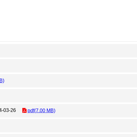
B)
3-26
pdf(7.00 MB)