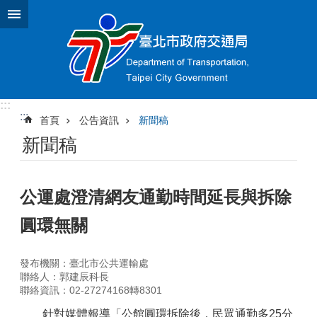
跳到主要內容區塊
:::
:::
首頁
公告資訊
新聞稿
新聞稿
公運處澄清網友通勤時間延長與拆除
圓環無關
發布機關：臺北市公共運輸處
聯絡人：郭建辰科長
聯絡資訊：02-27274168轉8301
針對媒體報導「公館圓環拆除後，民眾通勤多25分