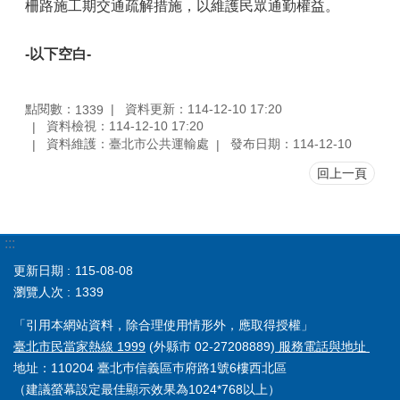
柵路施工期交通疏解措施，以維護民眾通勤權益。
-
以下空白
-
點閱數：
資料更新：114-12-10 17:20
1339
資料檢視：114-12-10 17:20
資料維護：臺北市公共運輸處
發布日期：114-12-10
回上一頁
:::
更新日期
115-08-08
瀏覽人次
1339
「引用本網站資料，除合理使用情形外，應取得授權」
臺北市民當家熱線 1999
(外縣市 02-27208889)
服務電話與地址
地址：110204 臺北巿信義區巿府路1號6樓西北區
（建議螢幕設定最佳顯示效果為1024*768以上）