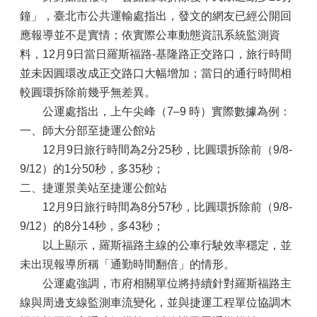
鐘」，臺北市公共運輸處指出，發文的網友已經公開回
應報導並不是實情；依實際公車動態資訊系統監測資
料，12月9日當日羅斯福路-基隆路正交路口，旅行時間
並未因圓環改成正交路口大幅增加；當日的通行時間相
較圓環拆除前幾乎無差異。
公運處指出，上午尖峰（7–9 時）實際數據為例：
一、師大分部至捷運公館站
12月9日旅行時間為2分25秒，比圓環拆除前（9/8-
9/12）的1分50秒，多35秒；
二、捷運景美站至捷運公館站
12月9日旅行時間為8分57秒，比圓環拆除前（9/8-
9/12）的8分14秒，多43秒；
以上顯示，羅斯福路主線的公車行駛效率穩定，並
未出現報導所稱「通勤時間翻倍」的情形。
公運處強調，市府相關單位將持續針對羅斯福路主
線與周邊支線監測車流變化，並與捷運工程單位協調木