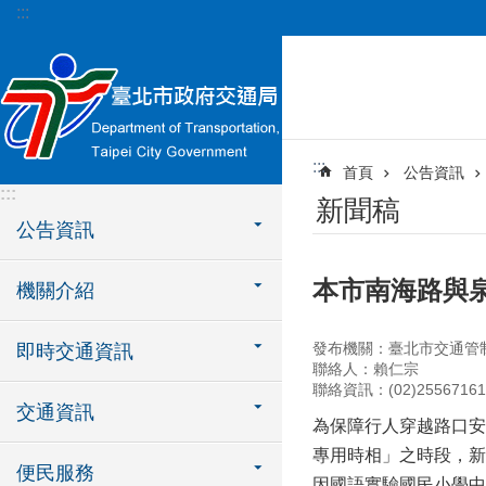
:::
跳到主要內容區塊
:::
首頁
公告資訊
:::
新聞稿
公告資訊
本市南海路與泉
機關介紹
發布機關：臺北市交通管
即時交通資訊
聯絡人：賴仁宗
聯絡資訊：(02)2556716
交通資訊
為保障行人穿越路口安
專用時相」之時段，新施
便民服務
因國語實驗國民小學中