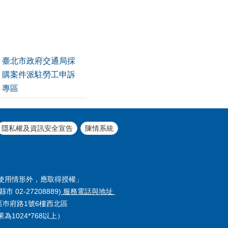
臺北市政府交通局採
購案件派駐勞工申訴
專區
隱私權及資訊安全宣告
陳情系統
使用情形外，應取得授權」
縣市 02-27208889)
服務電話與地址
義區巿府路1號6樓西北區
1024*768以上）