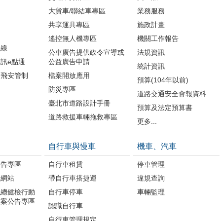
大貨車/聯結車專區
業務服務
共享運具專區
施政計畫
遙控無人機專區
機關工作報告
路線
公車廣告提供政令宣導或
法規資訊
訊e點通
公益廣告申請
統計資訊
周飛安管制
檔案開放應用
預算(104年以前)
防災專區
道路交通安全會報資料
臺北市道路設計手冊
預算及法定預算書
道路救援車輛拖救專區
更多...
自行車與慢車
機車、汽車
公告專區
自行車租賃
停車管理
題網站
帶自行車搭捷運
違規查詢
境總健檢行動
自行車停車
車輛監理
方案公告專區
認識自行車
自行車管理規定