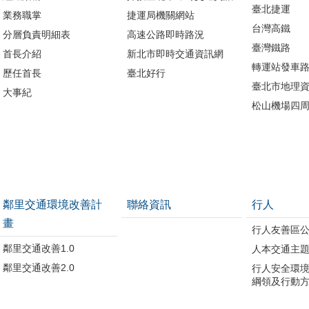
臺北捷運
業務職掌
捷運局機關網站
台灣高鐵
分層負責明細表
高速公路即時路況
臺灣鐵路
首長介紹
新北市即時交通資訊網
轉運站發車
歷任首長
臺北好行
臺北市地理資
大事紀
松山機場四
鄰里交通環境改善計
聯絡資訊
行人
畫
行人友善區
鄰里交通改善1.0
人本交通主
鄰里交通改善2.0
行人安全環
綱領及行動