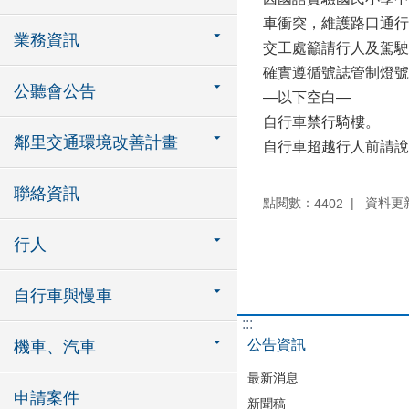
車衝突，維護路口通行
業務資訊
交工處籲請行人及駕駛
確實遵循號誌管制燈號
公聽會公告
—以下空白—
自行車禁行騎樓。
鄰里交通環境改善計畫
自行車超越行人前請說
聯絡資訊
點閱數：
資料更新：
4402
行人
自行車與慢車
:::
公告資訊
機車、汽車
最新消息
申請案件
新聞稿