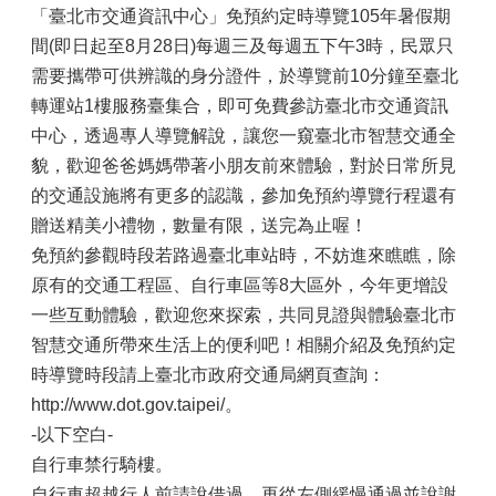
「臺北市交通資訊中心」免預約定時導覽105年暑假期
間(即日起至8月28日)每週三及每週五下午3時，民眾只
需要攜帶可供辨識的身分證件，於導覽前10分鐘至臺北
轉運站1樓服務臺集合，即可免費參訪臺北市交通資訊
中心，透過專人導覽解說，讓您一窺臺北市智慧交通全
貌，歡迎爸爸媽媽帶著小朋友前來體驗，對於日常所見
的交通設施將有更多的認識，參加免預約導覽行程還有
贈送精美小禮物，數量有限，送完為止喔！
免預約參觀時段若路過臺北車站時，不妨進來瞧瞧，除
原有的交通工程區、自行車區等8大區外，今年更增設
一些互動體驗，歡迎您來探索，共同見證與體驗臺北市
智慧交通所帶來生活上的便利吧！相關介紹及免預約定
時導覽時段請上臺北市政府交通局網頁查詢：
http://www.dot.gov.taipei/。
-以下空白-
自行車禁行騎樓。
自行車超越行人前請說借過，再從左側緩慢通過並說謝