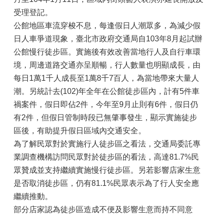
受理登記。
公館地區車流穿梭不息，每逢假日人潮眾多，為減少假
日人車爭道現象，臺北市政府交通局自103年8月起試辦
公館慢行徒步區。實施後有效改善當地行人及自行車環
境，周邊道路交通亦呈順暢，行人數量也明顯成長，由
每日1萬1千人成長至1萬8千7百人，為當地帶來大量人
潮。另統計去(102)年全年在公館徒步區內，計有5件車
禍案件，假日即佔2件，今年至9月止則有6件，假日仍
有2件，但假日管制時段已無肇事發生，顯示實施徒步
區後，有助提升假日區域內交通安全。
為了解民眾對於實施行人徒步區之看法，交通局委託專
業調查機構訪問民眾對於徒步區的看法，高達81.7%民
眾贊成並支持繼續實施慢行徒步區。另若影響店家生意
是否取消徒步區，仍有81.1%民眾表示為了行人安全應
繼續推動。
部分店家認為徒步區造成不便及影響生意而持不同意