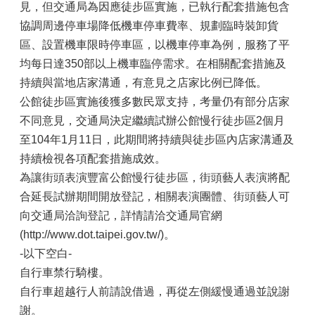
見，但交通局為因應徒步區實施，已執行配套措施包含
協調周邊停車場降低機車停車費率、規劃臨時裝卸貨
區、設置機車限時停車區，以機車停車為例，服務了平
均每日達350部以上機車臨停需求。在相關配套措施及
持續與當地店家溝通，有意見之店家比例已降低。
公館徒步區實施後獲多數民眾支持，考量仍有部分店家
不同意見，交通局決定繼續試辦公館慢行徒步區2個月
至104年1月11日，此期間將持續與徒步區內店家溝通及
持續檢視各項配套措施成效。
為讓街頭表演豐富公館慢行徒步區，街頭藝人表演將配
合延長試辦期間開放登記，相關表演團體、街頭藝人可
向交通局洽詢登記，詳情請洽交通局官網
(http://www.dot.taipei.gov.tw/)。
-以下空白-
自行車禁行騎樓。
自行車超越行人前請說借過，再從左側緩慢通過並說謝
謝。