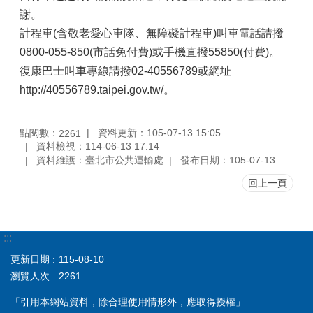
謝。
計程車(含敬老愛心車隊、無障礙計程車)叫車電話請撥
0800-055-850(市話免付費)或手機直撥55850(付費)。
復康巴士叫車專線請撥02-40556789或網址
http://40556789.taipei.gov.tw/。
點閱數：
資料更新：105-07-13 15:05
2261
資料檢視：114-06-13 17:14
資料維護：臺北市公共運輸處
發布日期：105-07-13
回上一頁
:::
更新日期
115-08-10
瀏覽人次
2261
「引用本網站資料，除合理使用情形外，應取得授權」