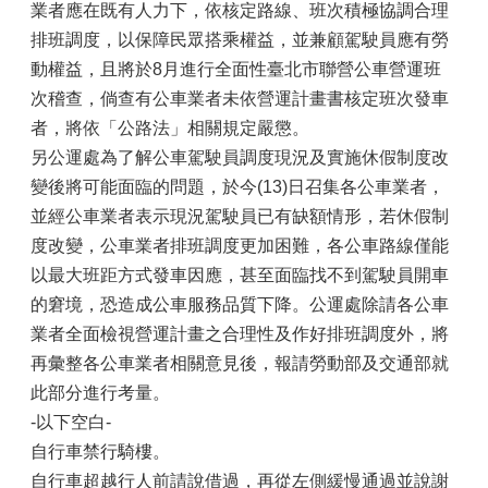
業者應在既有人力下，依核定路線、班次積極協調合理
排班調度，以保障民眾搭乘權益，並兼顧駕駛員應有勞
動權益，且將於8月進行全面性臺北市聯營公車營運班
次稽查，倘查有公車業者未依營運計畫書核定班次發車
者，將依「公路法」相關規定嚴懲。
另公運處為了解公車駕駛員調度現況及實施休假制度改
變後將可能面臨的問題，於今(13)日召集各公車業者，
並經公車業者表示現況駕駛員已有缺額情形，若休假制
度改變，公車業者排班調度更加困難，各公車路線僅能
以最大班距方式發車因應，甚至面臨找不到駕駛員開車
的窘境，恐造成公車服務品質下降。公運處除請各公車
業者全面檢視營運計畫之合理性及作好排班調度外，將
再彙整各公車業者相關意見後，報請勞動部及交通部就
此部分進行考量。
-以下空白-
自行車禁行騎樓。
自行車超越行人前請說借過，再從左側緩慢通過並說謝