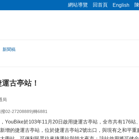
網站導覽
回首頁
English
新聞稿
增捷運古亭站！
通局
2-27208889)轉6881
YouBike於103年11月20日啟用捷運古亭站，全市共有176
新增的捷運古亭站，位於捷運古亭站2號出口，與現有之和平重
大學站，可便利民眾往來捷運站與師大夜市；該站啟用將可健全