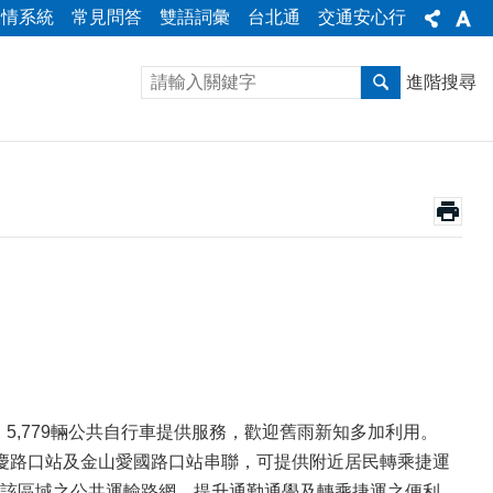
陳情系統
常見問答
雙語詞彙
台北通
交通安心行
進階搜尋
站、5,779輛公共自行車提供服務，歡迎舊雨新知多加利用。
慶路口站及金山愛國路口站串聯，可提供附近居民轉乘捷運
該區域之公共運輸路網，提升通勤通學及轉乘捷運之便利