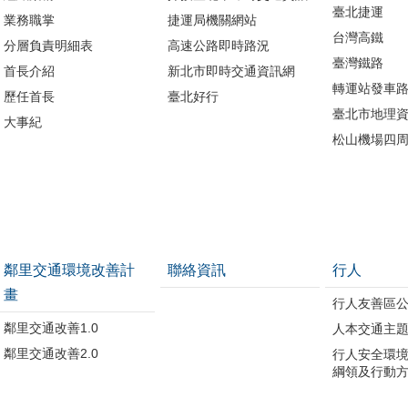
臺北捷運
業務職掌
捷運局機關網站
台灣高鐵
分層負責明細表
高速公路即時路況
臺灣鐵路
首長介紹
新北市即時交通資訊網
轉運站發車
歷任首長
臺北好行
臺北市地理資
大事紀
松山機場四
鄰里交通環境改善計
聯絡資訊
行人
畫
行人友善區
鄰里交通改善1.0
人本交通主
鄰里交通改善2.0
行人安全環
綱領及行動