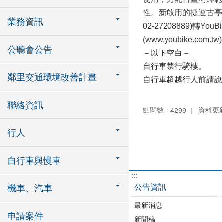
性。新啟用的捷運古亭站
業務資訊
02-27208889)轉Yo
(www.youbike.com
公聽會公告
－以下空白－
自行車禁行騎樓。
鄰里交通環境改善計畫
自行車超越行人前請說
聯絡資訊
點閱數：
資料更新：
4299
行人
自行車與慢車
:::
公告資訊
機車、汽車
最新消息
申請案件
新聞稿