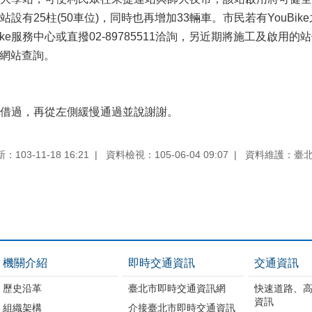
設有25柱(50車位)，同時也再增加33輛車。市民若有YouBi
uBike服務中心或直撥02-89785511洽詢，另近期將施工及啟用的站位，可至交
.tw)網站查詢。
借過，再從左側緩慢通過並說謝謝。
103-11-18 16:21
資料檢視：105-06-04 09:07
資料維護：臺
機關介紹
即時交通資訊
交通資訊
歷史沿革
臺北市即時交通資訊網
快速道路、
資訊
組織架構
介接臺北市即時交通資訊