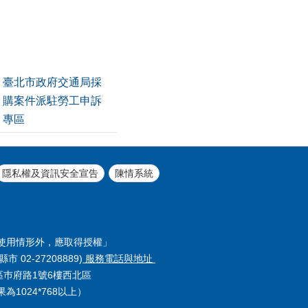
臺北市政府交通局採
購案件派駐勞工申訴
專區
隱私權及資訊安全宣告
陳情系統
使用情形外，應取得授權」
縣市 02-27208889)
服務電話與地址
義區巿府路1號6樓西北區
1024*768以上）