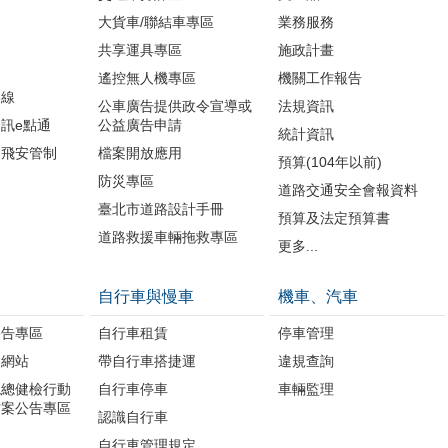
大貨車/聯結車專區
業務服務
共享運具專區
施政計畫
遙控無人機專區
機關工作報告
路線
公車廣告提供政令宣導或
法規資訊
訊e點通
公益廣告申請
統計資訊
周飛安管制
檔案開放應用
預算(104年以前)
防災專區
道路交通安全會報資料
臺北市道路設計手冊
預算及法定預算書
道路救援車輛拖救專區
更多...
自行車與慢車
機車、汽車
公告專區
自行車租賃
停車管理
題網站
帶自行車搭捷運
違規查詢
境總健檢行動
自行車停車
車輛監理
方案公告專區
認識自行車
自行車管理規定