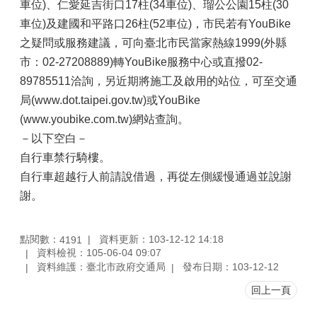
車位)、仁愛延吉街口17柱(34車位)、瑠公公園15柱(30
車位)及建國和平路口26柱(52車位)，市民若有YouBike
之疑問或服務建議，可向臺北市民當家熱線1999(外縣
市：02-27208889)轉YouBike服務中心或直撥02-
89785511洽詢，另近期將施工及啟用的站位，可至交通
局(www.dot.taipei.gov.tw)或YouBike
(www.youbike.com.tw)網站查詢。
－以下空白－
自行車禁行騎樓。
自行車超越行人前請說借過，再從左側緩慢通過並說謝
謝。
點閱數：
資料更新：103-12-12 14:18
4191
資料檢視：105-06-04 09:07
資料維護：臺北市政府交通局
發布日期：103-12-12
回上一頁