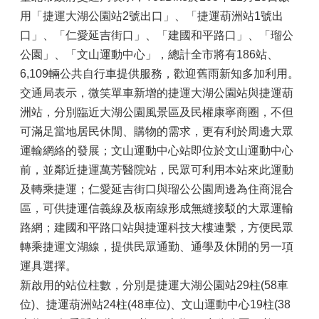
用「捷運大湖公園站2號出口」、「捷運葫洲站1號出
口」、「仁愛延吉街口」、「建國和平路口」、「瑠公
公園」、「文山運動中心」，總計全市將有186站、
6,109輛公共自行車提供服務，歡迎舊雨新知多加利用。
交通局表示，微笑單車新增的捷運大湖公園站與捷運葫
洲站，分別臨近大湖公園風景區及民權康寧商圈，不但
可滿足當地居民休閒、購物的需求，更有利於周邊大眾
運輸網絡的發展；文山運動中心站即位於文山運動中心
前，並鄰近捷運萬芳醫院站，民眾可利用本站來此運動
及轉乘捷運；仁愛延吉街口與瑠公公園周邊為住商混合
區，可供捷運信義線及板南線形成無縫接駁的大眾運輸
路網；建國和平路口站與捷運科技大樓連繫，方便民眾
轉乘捷運文湖線，提供民眾通勤、通學及休閒的另一項
運具選擇。
新啟用的站位柱數，分別是捷運大湖公園站29柱(58車
位)、捷運葫洲站24柱(48車位)、文山運動中心19柱(38