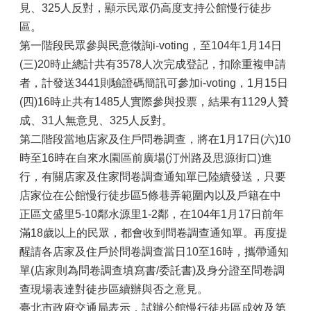
見、325人反對，顯示民眾仍高度支持公館慢行徒步
區。
第一階段民眾參與民意徵詢i-voting，至104年1月14日
(三)20時止總計共有3578人次完成登記，扣除重複申請
者，計發送3441則驗證碼簡訊可參加i-voting，1月15日
(四)16時止共有1485人實際參與投票，結果有1129人贊
成、31人無意見、325人反對。
第二階段當地店家及住戶問卷調查，將在1月17日(六)10
時至16時在自來水園區前廣場(汀州路及思源街口)進
行，有關店家及住家問卷調查通知單已陸續發送，只要
店家位在公館慢行徒步區5條巷弄範圍內以及戶籍在中
正區文盛里5-10鄰水源里1-2鄰，在104年1月17日前年
滿18歲以上的民眾，都會收到問卷調查通知單。再度提
醒請各店家及住戶於問卷調查當日10至16時，攜帶通知
單(店家則為問卷調查填寫書/委託書)及身分證至問卷調
查現場表達對徒步區續辦與否之意見。
臺北市政府交通局表示，試辦公館慢行徒步區成效及第