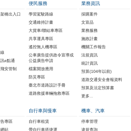
便民服務
業務資訊
高架橋出入口
學習駕駛路線
採購案件
交通維持計畫
文宣品
大貨車/聯結車專區
業務服務
共享運具專區
施政計畫
遙控無人機專區
機關工作報告
路線
公車廣告提供政令宣導或
法規資訊
訊e點通
公益廣告申請
統計資訊
周飛安管制
檔案開放應用
預算(104年以前)
防災專區
道路交通安全會報資料
臺北市道路設計手冊
預算及法定預算書
道路救援車輛拖救專區
更多...
自行車與慢車
機車、汽車
公告專區
自行車租賃
停車管理
題網站
帶自行車搭捷運
違規查詢