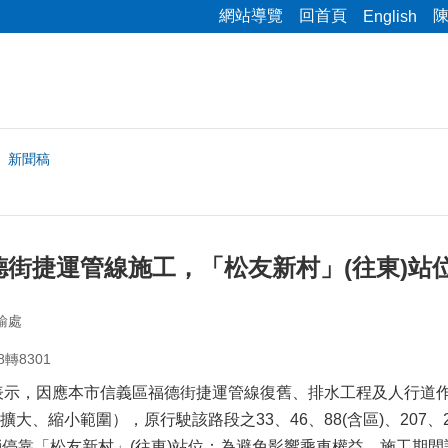
網站導覽
回首頁
English
新聞稿
街捷運管線施工，「松友新村」(往東)站位
輸處
8轉8301
，因應本市信義區福德街捷運管線復舊、排水工程及人行道作業
大、縮小範圍），原行駛該路段之33、46、88(含區)、207、2
消停靠「松友新村」(往東)站位；為避免影響乘車權益，施工期