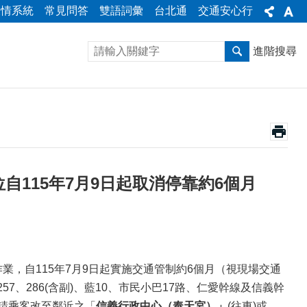
陳情系統
常見問答
雙語詞彙
台北通
交通安心行
進階搜尋
自115年7月9日起取消停靠約6個月
，自115年7月9日起實施交通管制約6個月（視現場交通
57、286(含副)、藍10、市民小巴17路、仁愛幹線及信義幹
間請乘客改至鄰近之「
信義行政中心（奉天宮）
」
(往東)或