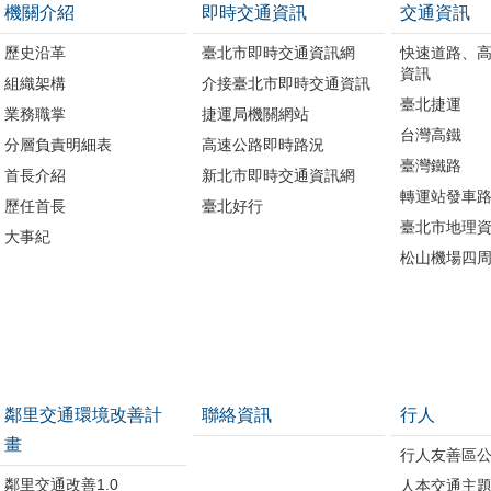
機關介紹
即時交通資訊
交通資訊
歷史沿革
臺北市即時交通資訊網
快速道路、
資訊
組織架構
介接臺北市即時交通資訊
臺北捷運
業務職掌
捷運局機關網站
台灣高鐵
分層負責明細表
高速公路即時路況
臺灣鐵路
首長介紹
新北市即時交通資訊網
轉運站發車
歷任首長
臺北好行
臺北市地理資
大事紀
松山機場四
鄰里交通環境改善計
聯絡資訊
行人
畫
行人友善區
鄰里交通改善1.0
人本交通主