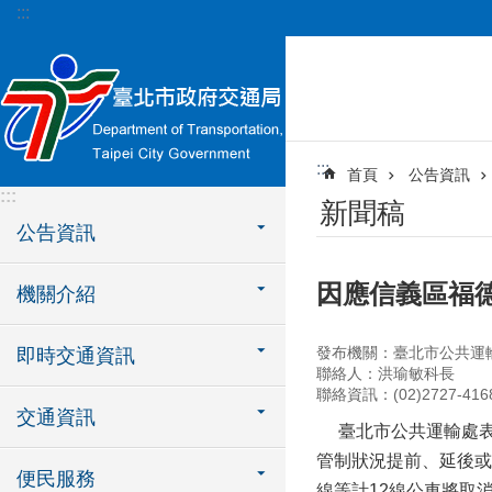
:::
跳到主要內容區塊
:::
首頁
公告資訊
:::
新聞稿
公告資訊
因應信義區福德
機關介紹
發布機關：臺北市公共運
即時交通資訊
聯絡人：洪瑜敏科長
聯絡資訊：(02)2727-416
交通資訊
臺北市公共運輸處表示
管制狀況提前、延後或擴
便民服務
線等計12線公車將取