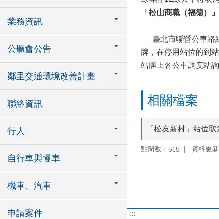
「
松山商職（福德）
」
業務資訊
臺北市聯營公車路線因交通
公聽會公告
牌，在停用站位的到站
站牌上各公車調度站詢問
鄰里交通環境改善計畫
相關檔案
聯絡資訊
「松友新村」站位取
行人
點閱數：
資料更新：1
535
自行車與慢車
機車、汽車
申請案件
:::