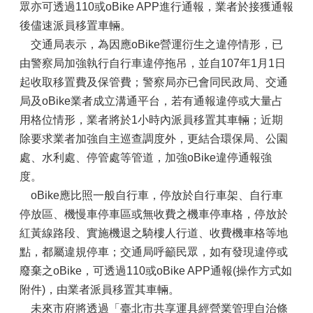
眾亦可透過110或oBike APP進行通報，業者於接獲通報
後儘速派員移置車輛。
交通局表示，為因應oBike營運衍生之違停情形，已
由警察局加強執行自行車違停拖吊，並自107年1月1日
起收取移置費及保管費；警察局亦已會同民政局、交通
局及oBike業者成立溝通平台，若有通報違停或大量占
用格位情形，業者將於1小時內派員移置其車輛；近期
除要求業者加強自主巡查調度外，更結合環保局、公園
處、水利處、停管處等管道，加強oBike違停通報強
度。
oBike應比照一般自行車，停放於自行車架、自行車
停放區、機慢車停車區或無收費之機車停車格，停放於
紅黃線路段、實施機退之騎樓人行道、收費機車格等地
點，都屬違規停車；交通局呼籲民眾，如有發現違停或
廢棄之oBike，可透過110或oBike APP通報(操作方式如
附件)，由業者派員移置其車輛。
未來市府將透過「臺北市共享運具經營業管理自治條