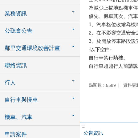
為減少上揭地點機車停
業務資訊
優先、機車其次、汽車
1、汽車格位改繪為機
公聽會公告
2、在不影響交通安全
3、於開放停車路段設
鄰里交通環境改善計畫
-以下空白-
自行車禁行騎樓。
聯絡資訊
自行車超越行人前請說
行人
點閱數：
資料更新：
5589
自行車與慢車
機車、汽車
:::
公告資訊
申請案件