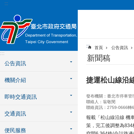
:::
跳到主要內容區塊
:::
首頁
公告資訊
:::
新聞稿
公告資訊
捷運松山線沿
機關介紹
發布機關：臺北市停車管
即時交通資訊
聯絡人：翁敬閔
聯絡資訊：2759-0666轉6
交通資訊
報載「松山線沿線 機
策，完工後調整為83
便民服務
空間6,364格(合計路邊