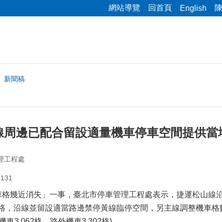
網站導覽
回首頁
English
新聞稿
線周邊已配合留設適量機車停車空間提供當
理工程處
131
車格幾近消失」一事，臺北市停車管理工程處表示，捷運松山線沿
4格，沿線並留設適當路邊禁停黃線臨停空間，另主線調整機車格
機車3,062格、路外機車3,302格)。