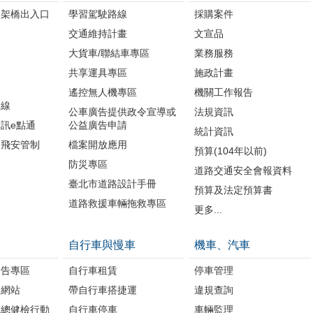
高架橋出入口
學習駕駛路線
採購案件
交通維持計畫
文宣品
大貨車/聯結車專區
業務服務
共享運具專區
施政計畫
遙控無人機專區
機關工作報告
路線
公車廣告提供政令宣導或
法規資訊
訊e點通
公益廣告申請
統計資訊
周飛安管制
檔案開放應用
預算(104年以前)
防災專區
道路交通安全會報資料
臺北市道路設計手冊
預算及法定預算書
道路救援車輛拖救專區
更多...
自行車與慢車
機車、汽車
公告專區
自行車租賃
停車管理
題網站
帶自行車搭捷運
違規查詢
境總健檢行動
自行車停車
車輛監理