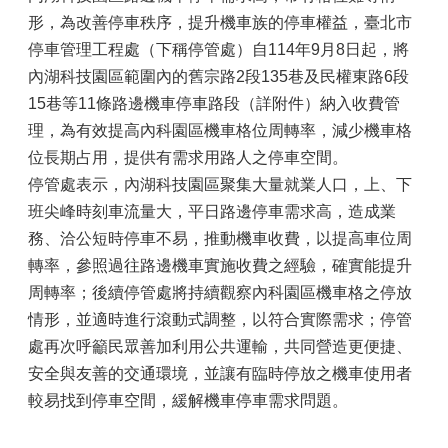
形，為改善停車秩序，提升機車族的停車權益，臺北市
停車管理工程處（下稱停管處）自114年9月8日起，將
內湖科技園區範圍內的舊宗路2段135巷及民權東路6段
15巷等11條路邊機車停車路段（詳附件）納入收費管
理，為有效提高內科園區機車格位周轉率，減少機車格
位長期占用，提供有需求用路人之停車空間。
停管處表示，內湖科技園區聚集大量就業人口，上、下
班尖峰時刻車流量大，平日路邊停車需求高，造成業
務、洽公短時停車不易，推動機車收費，以提高車位周
轉率，參照過往路邊機車實施收費之經驗，確實能提升
周轉率；後續停管處將持續觀察內科園區機車格之停放
情形，並適時進行滾動式調整，以符合實際需求；停管
處再次呼籲民眾善加利用公共運輸，共同營造更便捷、
安全與友善的交通環境，並讓有臨時停放之機車使用者
較易找到停車空間，緩解機車停車需求問題。