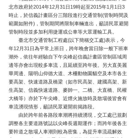
北市政府於2014年12月31日19時起至2015年1月1日3
時止，於信義計畫區分三階段進行交通管制(管制時間及
範圍如附件)，管制期間將限制車輛進出，籲請民眾避開
管制時段並多加利用捷運或公車等大眾運輸工具。
臺北市交通管制工程處(以下簡稱交工處)表示，今
年12月31日為平常上班日，跨年晚會當日除一般下班車
潮外，依往年經驗自下午尖峰起信義計畫區管制區域周
邊等亦會出現較多車流，且延續至跨年後。另大直美麗
華周邊、陽明山仰德大道、木柵動物園貓空及本市各主
要高架、快速道路及橋梁（如市民高架、建國高架、新
生高架、信義快速道路、麥帥一、二橋、大直橋、民權
大橋等）亦於下午尖峰、近煙火施放時及散場後皆會有
車流湧現情形，籲請民眾避開前揭路段。
由於跨年前各路段車潮將持續湧現，交工處已規劃
調整各主要道路號誌以尖峰長週期運作；而跨年後各主
要幹道之散場人車潮則較為密集，為提升車流疏解效