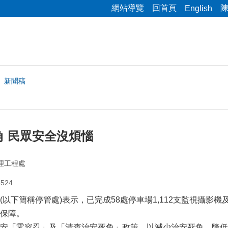
網站導覽
回首頁
English
新聞稿
角 民眾安全沒煩惱
理工程處
524
(以下簡稱停管處)表示，已完成58處停車場1,112支監視攝影
保障。
安「零容忍」及「清查治安死角」政策，以減少治安死角、降低