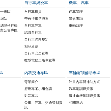
自行車與慢車
機車、汽車
公告專區
自行車租賃
停車管理
題網站
帶自行車搭捷運
違規查詢
境總健檢行動
自行車停車
車輛監理
方案公告專區
認識自行車
自行車管理規定
相關連結
自行車安全宣導
微型電動二輪車宣導
區
內科交通專區
車輛駕訓補助專區
背景簡介
計畫內容與補助方式
府級專案小組會議
汽車駕訓班資訊
影音專區
普通重機駕訓班資訊
公車、停車、交通管制資
相關連結
訊