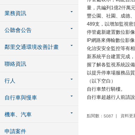
量，共編列1億2仟萬
業務資訊
豐公園、社園、成德、
489支，以增加監視
公聽會公告
停管處新建置數位影像
IP網路來傳輸數位影
鄰里交通環境改善計畫
化治安安全監控等有相
新系統平台建置完成，
聯絡資訊
握了解各監視系統設備
以提升停車場服務品質
行人
（以下空白）
自行車禁行騎樓。
自行車與慢車
自行車超越行人前請說
機車、汽車
點閱數：
資料更新：
5087
申請案件