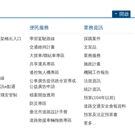
開啟
便民服務
業務資訊
高架橋出入口
學習駕駛路線
採購案件
交通維持計畫
文宣品
大貨車/聯結車專區
業務服務
共享運具專區
施政計畫
遙控無人機專區
機關工作報告
路線
公車廣告提供政令宣導或
法規資訊
訊e點通
公益廣告申請
統計資訊
周飛安管制
檔案開放應用
預算(104年以前)
防災專區
道路交通安全會報資料
臺北市道路設計手冊
預算及法定預算書
道路救援車輛拖救專區
更多...