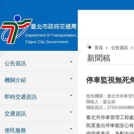
:::
跳到主要內容區塊
:::
首頁
公告資訊
:::
新聞稿
公告資訊
停車監視無死
機關介紹
發布機關：臺北市停車管
即時交通資訊
聯絡人：廖志偉
聯絡資訊：2759-0666轉6
交通資訊
臺北市停車管理工程處
民眾進出停車能安心有
便民服務
停管處表示，為配合治