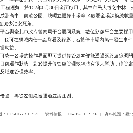
元工程經費，於102年6月30日全面啟用，其中市民大道之中林
成淵高中、前港公園、峨嵋立體停車場等14處屬全場汰換總數量
密度減少治安死角。
平台與臺北市政府警察局平台屬同系統，數位影像平台主要採用
像，也可在網域內任一點監看及錄影，若於停車場內萬一發生事
當助益。
可統一各場的操作界面即可提供停管處本部能透過網路連線調閱
目前運作狀態，對於提升停管處管理效率將有很大幫助，停管處
及增進管理效率。
借過，再從左側緩慢通過並說謝謝。
103-01-23 11:54
資料檢視：106-05-11 15:46
資料維護：臺