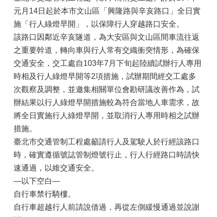
元月14日起於本市文山區「興隆路與辛亥路口」全日實
施「行人綠燈早開」，以保障行人穿越路口安全。
該路口因鄰近辛亥隧道，為大安區與文山區間車流往返
之重要幹道，轉向車與行人常有交織衝突情形，為確保
交通安全，交工處自103年7月下旬起陸續試辦行人專用
時相及行人綠燈早開等2項措施，試辦期間經交工處多
次觀察及調整，並邀集相關單位會勘研議改善作為，試
辦結果以行人綠燈早開措施較為符合當地人車需求，故
將全日實施行人綠燈早開，並取消行人專用時相之試辦
措施。
臺北市交通管制工程處籲請行人及駕駛人於行經該路口
時，確實遵循號誌管制燈號行止，行人行經路口時請快
速通過，以維交通安全。
—以下空白—
自行車禁行騎樓。
自行車超越行人前請說借過，再從左側緩慢通過並說謝