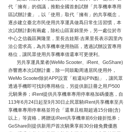
代「擁有」的倡議，推動全國首創試辦「共享機車專用
區試辦計畫」，以「使用」取代「擁有」的共享概念，
逐步建立臺北市民使用共享運具做爲日常生活習慣，本
次試辦計劃有兩處，除松山區富錦里外，另一處位於市
中心之信義區興隆里，里長吉娃斯‧吉果里長表示因里內
洽公需求高，為共享機車使用熱區，透過試辦設置專用
格位，讓民眾使用共享機車借還車可更便利。
另共享運具業者(WeMo Scooter、iRent、GoShare)
亦響應本次試辦計畫，除一同鼓勵周邊居民使用外，
WeMo Scooter除於APP設置「租還站PIN點」，讓民眾
透過手機即可找到專用格位，另提供新註冊之用戶500
元騎乘券；iRent提供共享機車專用停車格加碼優惠，自
113年6月24日起至9月30日止民眾騎iRent共享機車至共
享機車專用停車格並符合「還車且租期超過15分鐘(含)
以上」等資格，將贈送iRent共享機車前6分鐘折抵券；
GoShare則提供新用戶首次騎乘享前30分鐘免費優惠