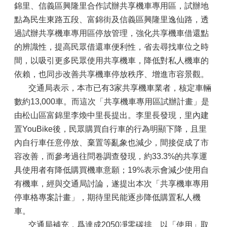
錦里、信義區興隆里合作試辦共享機車專用區，試辦地
點為民生東路五段、富錦街及信義區興隆里逸仙路，透
過試辦共享機車專用區停放管理，強化共享機車借還點
的辨識性，提高民眾借還車便利性，省去尋找車位之時
間，以吸引更多民眾使用共享機車，降低對私人機車的
依賴，也同步改善共享機車停放秩序、增進市容景觀。
交通局表示，本市已有3家共享機車業者，核定車輛
數約13,000車。而這次「共享機車專用區試辦計畫」是
由松山區富錦里李煥中里長提出。李里長發現，里內建
置YouBike後，民眾購買自行車的行為明顯下降，且里
內自行車任意停放、棄置等亂象也減少，間接促成了市
容改善，而參考過往問卷調查發現，約33.3%的共享運
具使用者有降低購買機車意願；19%表示會減少使用自
有機車，經與交通局討論，遂提出本次「共享機車專用
停車格專案計畫」，期待里民能逐步降低購置私人機
車。
交通局補充，爲達成2050凈零碳排、以「使用」取