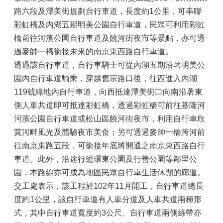
路六段及潭美街規劃自行車道，長度約1公里，可串聯
彩虹橋及內湖五期明美公園自行車道，民眾可利用彩虹
橋前往河濱公園自行車道及饒河街夜市等景點，亦可透
過麥帥一橋銜接未來的南京東西路自行車道。
透過該自行車道，自行車騎士可從內湖五期沿著明美公
園內自行車道騎乘，穿越舊宗路口後，往西進入內湖
119號綠地內自行車道，向西抵達潭美街口向南沿著東
側人車共道即可抵達彩虹橋，透過彩虹橋可前往基隆河
河濱公園自行車道或松山區饒河街夜市，利用自行車欣
賞河畔風光及體驗夜市美食；另可透過麥帥一橋跨河前
往南京東路五段，可銜接年底將開通之南京東西路自行
車道。此外，沿途行經環東公園及行善公園等鄰里公
園，本路線亦可成為地區民眾自行車生活休閒的廊道。
交工處表示，該工程於102年11月開工，自行車道總長
度約1公里，該自行車道有人車分道及人車共道兩種形
式，其中自行車道寬度約3公尺。自行車道兩側綠帶亦