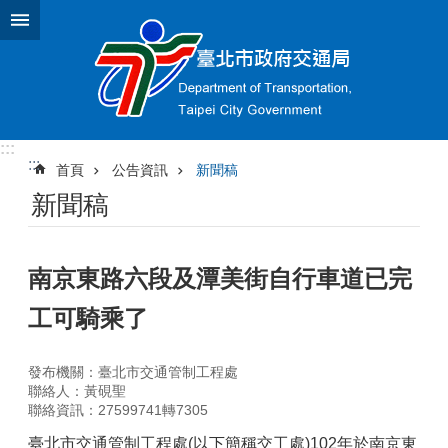
跳到主要內容區塊
:::
:::
首頁
公告資訊
新聞稿
新聞稿
南京東路六段及潭美街自行車道已完
工可騎乘了
發布機關：臺北市交通管制工程處
聯絡人：黃硯聖
聯絡資訊：27599741轉7305
臺北市交通管制工程處(以下簡稱交工處)102年於南京東