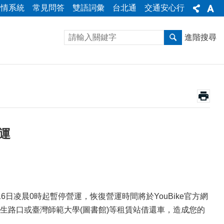
陳情系統
常見問答
雙語詞彙
台北通
交通安心行
進階搜尋
營運
16日凌晨0時起暫停營運，恢復營運時間將於YouBike官方網
亥新生路口或臺灣師範大學(圖書館)等租賃站借還車，造成您的