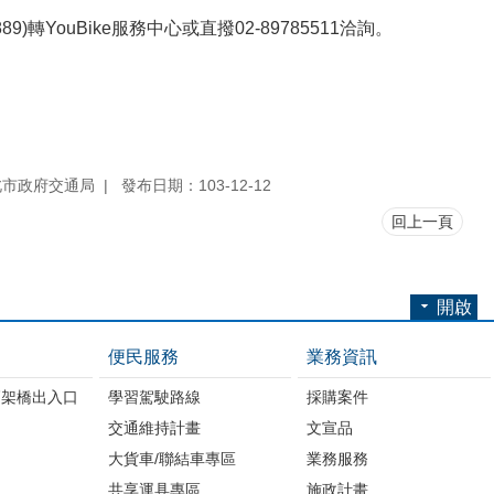
)轉YouBike服務中心或直撥02-89785511洽詢。
北市政府交通局
發布日期：103-12-12
回上一頁
開啟
便民服務
業務資訊
高架橋出入口
學習駕駛路線
採購案件
交通維持計畫
文宣品
大貨車/聯結車專區
業務服務
共享運具專區
施政計畫