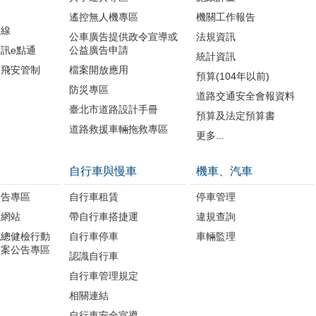
遙控無人機專區
機關工作報告
路線
公車廣告提供政令宣導或
法規資訊
訊e點通
公益廣告申請
統計資訊
周飛安管制
檔案開放應用
預算(104年以前)
防災專區
道路交通安全會報資料
臺北市道路設計手冊
預算及法定預算書
道路救援車輛拖救專區
更多...
自行車與慢車
機車、汽車
公告專區
自行車租賃
停車管理
題網站
帶自行車搭捷運
違規查詢
境總健檢行動
自行車停車
車輛監理
方案公告專區
認識自行車
自行車管理規定
相關連結
自行車安全宣導