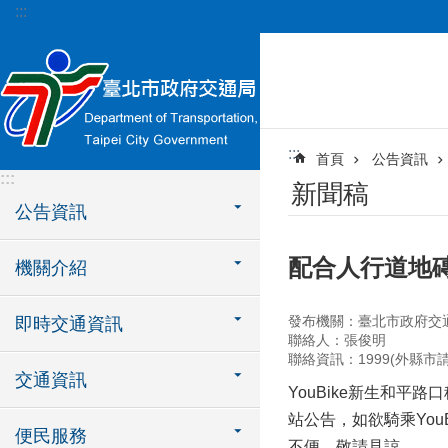
:::
跳到主要內容區塊
:::
首頁
公告資訊
:::
新聞稿
公告資訊
配合人行道地磚
機關介紹
發布機關：臺北市政府交
即時交通資訊
聯絡人：張俊明
聯絡資訊：1999(外縣市請撥0
交通資訊
YouBike新生和平
站公告，如欲騎乘You
便民服務
不便，敬請見諒。