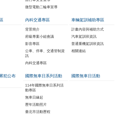
微型電動二輪車宣導
區
內科交通專區
車輛駕訓補助專區
背景簡介
計畫內容與補助方式
府級專案小組會議
汽車駕訓班資訊
影音專區
普通重機駕訓班資訊
公車、停車、交通管制資
相關連結
訊
內科交通專區
累犯公布
國際無車日系列活動
國際無車日活動
114年國際無車日系列活
動專區
無車日緣起
歷年活動照片
臺北市活動歷程