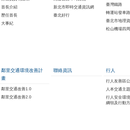
臺灣鐵路
首長介紹
新北市即時交通資訊網
轉運站發車
歷任首長
臺北好行
臺北市地理資
大事紀
松山機場四
鄰里交通環境改善計
聯絡資訊
行人
畫
行人友善區
鄰里交通改善1.0
人本交通主
鄰里交通改善2.0
行人安全環
綱領及行動