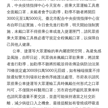
具，中央疫情指揮中心今天宣布，搭乘大眾運輸工具應
全面戴口罩，未戴者會予以勸導，勸導不聽者將開罰
3000元至1萬5000元。臺北市配合中央疫情指揮中心宣
布自即日起實施，今日會先進行勸導，明天開始強制實
施，未戴口罩不得搭乘公車或進入捷運匣門，請民眾搭
乘大眾運輸工具務必遵守規定全程佩戴口罩，以保障自
己與他人健康。
公車、捷運等大眾運輸的車內屬密閉空間，為避免感
染風險，自即日起，民眾倘未佩戴口罩欲乘車，將請業
者進行勸導，如勸導不聽將拒載並得依傳染病防治法第
70條規定處3000到1萬5000元罰鍰，如有極端個案不排
除通知警方到場依社會秩序維護法處理。市府表示請民
眾搭乘公車捷運等大眾運輸工具時佩戴任何形式之口罩
均可，不僅限外科醫用口罩；另市府也呼籲民眾乘車時
也請民眾儘量不要交談，並盡可能保持適當之社交距
離，減少病從口入之機會。最後提醒如有發燒或呼吸道