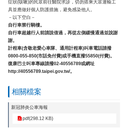
症狀(咳嗽)的民眾前往醫院求診，切勿搭乘大眾運輸工
具並應做好個人防護措施，避免感染他人。
－以下空白－
自行車禁行騎樓。
自行車超越行人前請說借過，再從左側緩慢通過並說謝
謝。
計程車
(
含敬老愛心車隊、通用計程車
)
叫車電話請撥
0800-055-850(
市話免付費
)
或手機直撥
55850(
付費
)
。
復康巴士叫車專線請撥
02-40556789
或網址
http://40556789.taipei.gov.tw/
。
相關檔案
新冠肺炎公車海報
pdf(298.12 KB)