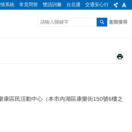
陳情系統
常見問答
雙語詞彙
台北通
交通安心行
進階搜尋
假樂康區民活動中心（本市內湖區康樂街
150號6樓之