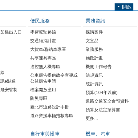
開啟
便民服務
業務資訊
高架橋出入口
學習駕駛路線
採購案件
交通維持計畫
文宣品
大貨車/聯結車專區
業務服務
共享運具專區
施政計畫
遙控無人機專區
機關工作報告
路線
公車廣告提供政令宣導或
法規資訊
訊e點通
公益廣告申請
統計資訊
周飛安管制
檔案開放應用
預算(104年以前)
防災專區
道路交通安全會報資料
臺北市道路設計手冊
預算及法定預算書
道路救援車輛拖救專區
更多...
自行車與慢車
機車、汽車