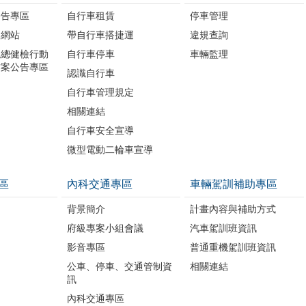
公告專區
自行車租賃
停車管理
題網站
帶自行車搭捷運
違規查詢
境總健檢行動
自行車停車
車輛監理
方案公告專區
認識自行車
自行車管理規定
相關連結
自行車安全宣導
微型電動二輪車宣導
區
內科交通專區
車輛駕訓補助專區
背景簡介
計畫內容與補助方式
府級專案小組會議
汽車駕訓班資訊
影音專區
普通重機駕訓班資訊
公車、停車、交通管制資
相關連結
訊
內科交通專區