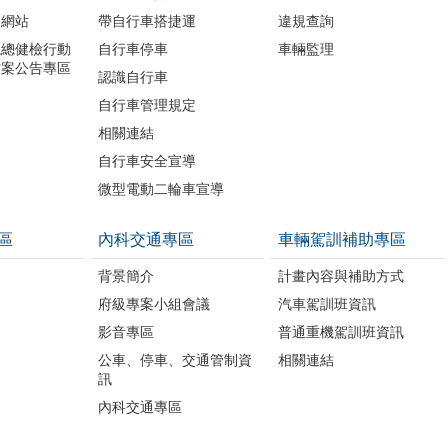
題網站
帶自行車搭捷運
違規查詢
境總健檢行動
自行車停車
車輛監理
方案公告專區
認識自行車
自行車管理規定
相關連結
自行車安全宣導
微型電動二輪車宣導
區
內科交通專區
車輛駕訓補助專區
背景簡介
計畫內容與補助方式
府級專案小組會議
汽車駕訓班資訊
影音專區
普通重機駕訓班資訊
公車、停車、交通管制資
相關連結
訊
內科交通專區