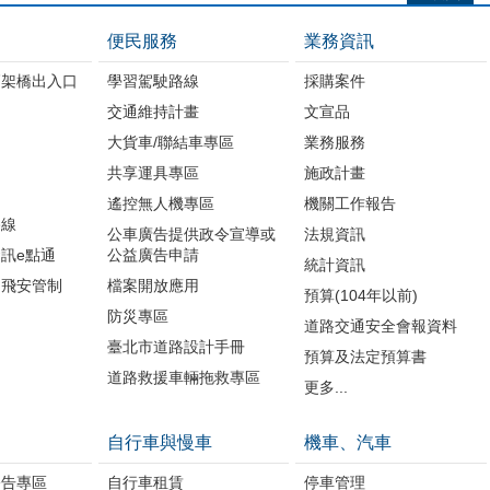
便民服務
業務資訊
高架橋出入口
學習駕駛路線
採購案件
交通維持計畫
文宣品
大貨車/聯結車專區
業務服務
共享運具專區
施政計畫
遙控無人機專區
機關工作報告
路線
公車廣告提供政令宣導或
法規資訊
訊e點通
公益廣告申請
統計資訊
周飛安管制
檔案開放應用
預算(104年以前)
防災專區
道路交通安全會報資料
臺北市道路設計手冊
預算及法定預算書
道路救援車輛拖救專區
更多...
自行車與慢車
機車、汽車
公告專區
自行車租賃
停車管理