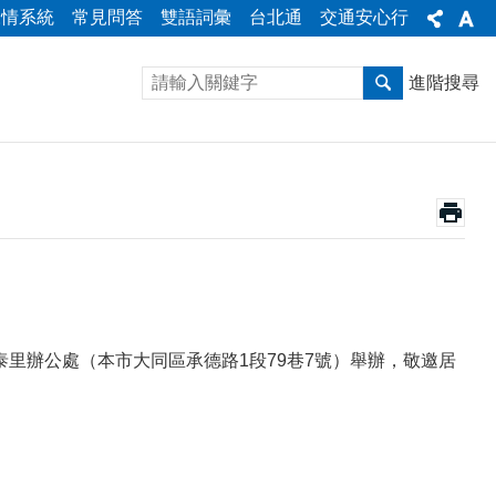
陳情系統
常見問答
雙語詞彙
台北通
交通安心行
進階搜尋
泰里辦公處（本市大同區承德路1段79巷7號）舉辦，
敬邀居