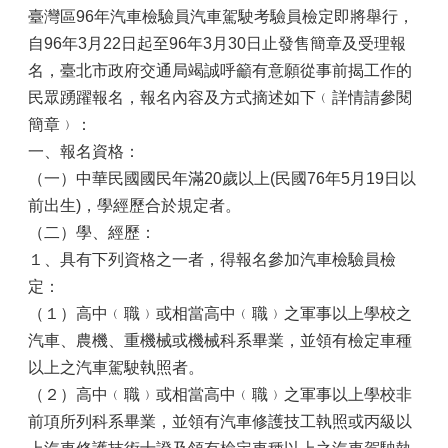
臺灣區96年汽車檢驗員汽車駕駛考驗員檢定即將舉行，
自96年3月22日起至96年3月30日止發售簡章及受理報
名，臺北市政府交通局竭誠呼籲有意願從事前揭工作的
民眾踴躍報名，報名內容及方式摘述如下﹙詳情請參閱
簡章﹚：
一、報名資格：
（一）中華民國國民年滿20歲以上(民國76年5月19日以
前出生)，學經歷合於規定者。
（二）學、經歷：
１、具有下列資格之一者，得報名參加汽車檢驗員檢
定：
（１）高中﹙職﹚或相當高中﹙職﹚之軍事以上學校之
汽車、農機、重機械或機械科系畢業，並領有檢定車種
以上之汽車駕駛執照者。
（２）高中﹙職﹚或相當高中﹙職﹚之軍事以上學校非
前項所列科系畢業，並領有汽車修護技工執照或丙級以