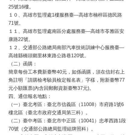
25號16樓。
１０、高雄市監理處1樓服務臺—高雄市楠梓區德民路
71號。
１１、高雄市監理處南區分處服務臺—高雄市苓雅區安
康路22號。
１２、交通部公路總局南部汽車技術訓練中心服務臺—
高雄縣橋頭鄉里林東路公路巷120號。
（二）函購：
簡章每份工本費新臺幣40元，如係函購，須在信封右上
角註明「請購檢考驗員檢定報名表」字樣，附新臺幣77
元小額匯票(內含回郵郵資新臺幣37元)。
四、通信報名地點：
（一）臺北考區：臺北市信義區（11008）市府路1號6
樓北區（臺北市政府交通局第三科）。
（二）臺中考區：臺北市中正區（10041）忠孝西路1段
70號（交通部公路總局監理組牌照科）。