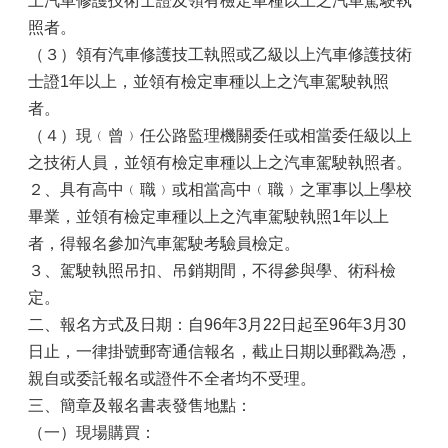
上汽車修護技術士證及領有檢定車種以上之汽車駕駛執
照者。
（３）領有汽車修護技工執照或乙級以上汽車修護技術
士證1年以上，並領有檢定車種以上之汽車駕駛執照
者。
（４）現﹙曾﹚任公路監理機關委任或相當委任級以上
之技術人員，並領有檢定車種以上之汽車駕駛執照者。
２、具有高中﹙職﹚或相當高中﹙職﹚之軍事以上學校
畢業，並領有檢定車種以上之汽車駕駛執照1年以上
者，得報名參加汽車駕駛考驗員檢定。
３、駕駛執照吊扣、吊銷期間，不得參與學、術科檢
定。
二、報名方式及日期：自96年3月22日起至96年3月30
日止，一律掛號郵寄通信報名，截止日期以郵戳為憑，
親自或委託報名或證件不全者均不受理。
三、簡章及報名書表發售地點：
（一）現場購買：