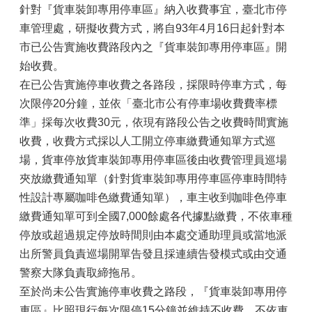
針對『貨車裝卸專用停車區』納入收費事宜，臺北市停
車管理處，研擬收費方式，將自93年4月16日起針對本
市已公告實施收費路段內之『貨車裝卸專用停車區』開
始收費。
在已公告實施停車收費之各路段，採限時停車方式，每
次限停20分鐘，並依「臺北市公有停車場收費費率標
準」採每次收費30元，依現有路段公告之收費時間實施
收費，收費方式採以人工開立停車繳費通知單方式巡
場，貨車停放貨車裝卸專用停車區後由收費管理員巡場
夾放繳費通知單（針對貨車裝卸專用停車區停車時間特
性設計專屬咖啡色繳費通知單），車主收到咖啡色停車
繳費通知單可到全國7,000餘處各代據點繳費，不依車種
停放或超過規定停放時間則由本處交通助理員或當地派
出所警員負責巡場開單告發且採連續告發模式或由交通
警察大隊負責取締拖吊。
至於尚未公告實施停車收費之路段，『貨車裝卸專用停
車區』比照現行每次限停15分鐘並維持不收費，不依車