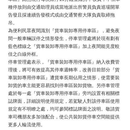
種停放則由交通助理員或當地派出所警員負責巡場開單
告發且採連續告發模式或由交通警察大隊負責取締拖
吊。
為便利民眾夜間識別『貨車裝卸專用停車區』，避免夜
間一般車輛誤停之情形發生，停車管理處將於現有劃有
藍色標線之『貨車裝卸專用停車區』加上夜間能見度較
佳之白線外框。
停車管理處表示，『貨車裝卸專用停車區』納入收費管
理後，將可有效提高其停車週轉率，改善目前部分『貨
車裝卸專用停車區』遭貨車長期佔用之情形，使需要裝
卸貨的車主能更容易找到停車區裝卸貨物。另停車管理
處於每一處『貨車裝卸專用停車區』旁均設置有相關標
誌牌面，詳細說明使用規定，若駕駛人對該停車區使用
規定有不明瞭之處，均可參閱標誌牌面之說明。敬請貨
車司機朋友多加強配合，使公共裝卸貨停車空間能提供
更多人輪流使用。