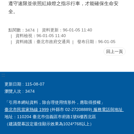
遵守速限並依照紅綠燈之指示行車，才能確保生命安
全。
點閱數：
資料更新：96-01-05 11:40
3474
資料檢視：96-01-05 11:40
資料維護：臺北市政府交通局
發布日期：96-01-05
回上一頁
:::
更新日期
115-08-07
瀏覽人次
3474
「引用本網站資料，除合理使用情形外，應取得授權」
臺北市民當家熱線 1999
(外縣市 02-27208889)
服務電話與地址
地址：110204 臺北巿信義區巿府路1號6樓西北區
（建議螢幕設定最佳顯示效果為1024*768以上）