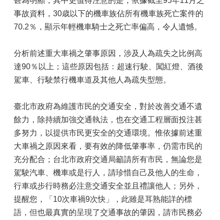
甚為明顯；其中更值得注意的是，依據截至95年11月之
事故資料，30歳以下的機車族佔所有機車族死亡案件的
70.2％，顯示年輕機車騎士之死亡率偏高，令人遺憾。
分析前述重大車禍之肇事原因，涉及人為疏失之比例高
達90％以上；這些原因包括：超速行駛、闖紅燈、酒後
駕車、行駛禁行機車道及其他人為疏失型態。
臺北市政府為維護市民的交通安全，對於改善交通不遺
餘力，除持續加強交通執法，也在交通工程層面投注甚
多努力，以提供市民更安全的交通環境。惟依據前述重
大車禍之原因來看，要有效的降低肇事率，仍需市民的
充分配合；台北市政府交通局籲請所有市民，無論您是
駕駛汽車、機車或是行人，請珍惜自己及他人的生命，
行車或步行時務必注意交通安全並且禮讓他人；另外，
提醒您，「10次車禍9次快」，此雖是耳熟能詳的標
語，但也最真實的呈現了交通事故的肇因，請市民務必