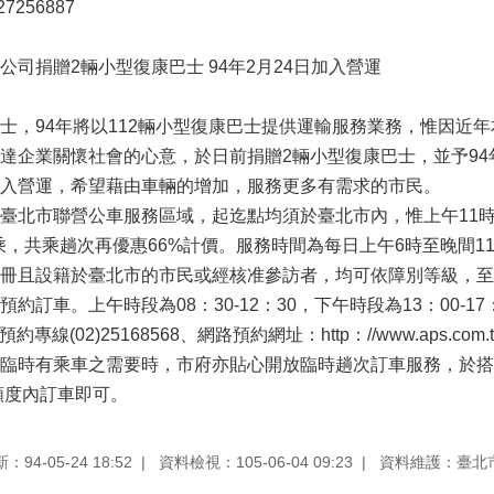
7256887
司捐贈2輛小型復康巴士 94年2月24日加入營運
士，94年將以112輛小型復康巴士提供運輸服務業務，惟因近
達企業關懷社會的心意，於日前捐贈2輛小型復康巴士，並予94
入營運，希望藉由車輛的增加，服務更多有需求的市民。
臺北市聯營公車服務區域，起迄點均須於臺北市內，惟上午11
共乘，共乘趟次再優惠66%計價。服務時間為每日上午6時至晚間1
冊且設籍於臺北市的市民或經核准參訪者，均可依障別等級，至遲
約訂車。上午時段為08：30-12：30，下午時段為13：00-
級預約專線(02)25168568、網路預約網址：http：//www.aps.co
臨時有乘車之需要時，市府亦貼心開放臨時趟次訂車服務，於搭
開放額度內訂車即可。
94-05-24 18:52
資料檢視：105-06-04 09:23
資料維護：臺北