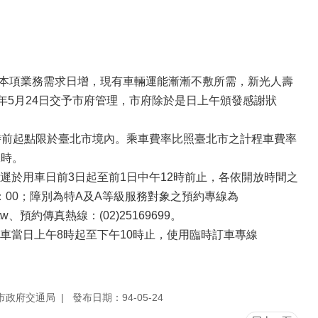
年本項業務需求日增，現有車輛運能漸漸不敷所需，新光人壽
年5月24日交予市府管理，市府除於是日上午頒發感謝狀
時前起點限於臺北市境內。乘車費率比照臺北市之計程車費率
1時。
於用車日前3日起至前1日中午12時前止，各依開放時間之
17：00；障別為特A及A等級服務對象之預約專線為
m.tw、預約傳真熱線：(02)25169699。
車當日上午8時起至下午10時止，使用臨時訂車專線
市政府交通局
發布日期：94-05-24