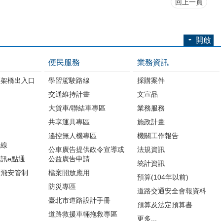
回上一頁
開啟
便民服務
業務資訊
高架橋出入口
學習駕駛路線
採購案件
交通維持計畫
文宣品
大貨車/聯結車專區
業務服務
共享運具專區
施政計畫
遙控無人機專區
機關工作報告
路線
公車廣告提供政令宣導或
法規資訊
訊e點通
公益廣告申請
統計資訊
周飛安管制
檔案開放應用
預算(104年以前)
防災專區
道路交通安全會報資料
臺北市道路設計手冊
預算及法定預算書
道路救援車輛拖救專區
更多...