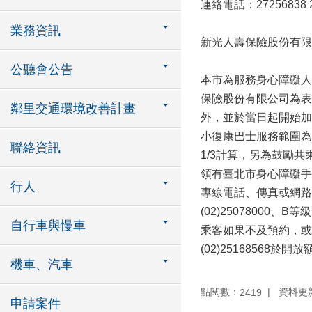
連絡電話：27256838 2
業務資訊
新光人壽保險股份有限公
公聽會公告
本市為服務身心障礙人
保險股份有限公司為表
鄰里交通環境改善計畫
外，並於當日起開始加
小復康巴士服務範圍為
聯絡資訊
1/3計算，另為鼓勵
領有臺北市身心障礙手
行人
專線電話、傳真或網路預
(02)25078000、B等
自行車與慢車
乘客如果不及預約，或
(02)25168568於
機車、汽車
點閱數：
資料更新：
2419
申請案件