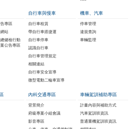
自行車與慢車
機車、汽車
公告專區
自行車租賃
停車管理
題網站
帶自行車搭捷運
違規查詢
境總健檢行動
自行車停車
車輛監理
方案公告專區
認識自行車
自行車管理規定
相關連結
自行車安全宣導
微型電動二輪車宣導
區
內科交通專區
車輛駕訓補助專區
背景簡介
計畫內容與補助方式
府級專案小組會議
汽車駕訓班資訊
影音專區
普通重機駕訓班資訊