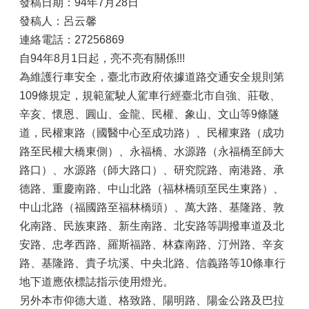
發稿日期：94年7月28日
發稿人：呂云馨
連絡電話：27256869
自94年8月1日起，亮不亮有關係!!!
為維護行車安全，臺北市政府依據道路交通安全規則第
109條規定，規範駕駛人駕車行經臺北市自強、莊敬、
辛亥、懷恩、圓山、金龍、民權、象山、文山等9條隧
道，民權東路（國醫中心至成功路）、民權東路（成功
路至民權大橋東側）、永福橋、水源路（永福橋至師大
路口）、水源路（師大路口）、研究院路、南港路、承
德路、重慶南路、中山北路（福林橋頭至民生東路）、
中山北路（福國路至福林橋頭）、萬大路、基隆路、敦
化南路、民族東路、新生南路、北安路等調撥車道及北
安路、忠孝西路、羅斯福路、林森南路、汀州路、辛亥
路、基隆路、貴子坑溪、中央北路、信義路等10條車行
地下道應依標誌指示使用燈光。
另外本市仰德大道、格致路、陽明路、陽金公路及巴拉