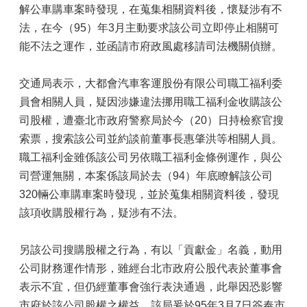
解公車購車案時發現，在蒐集相關資料後，懷疑涉有不
法，在今（95）年3月主動要求該公司立即停止相關可
能不法之運作，並函請市府政風處移請司法機關偵辦。
交通局表示，大都會汽車客運股份有限公司職工福利委
員會相關人員，疑因涉嫌違法挪用職工福利金收購該公
司股權，遭臺北市政府警察局於今（20）日持檢察官搜
索票，搜索該公司並約談前董事長惠肇洪等相關人員。
職工福利金雖係該公司另依職工福利金條例運作，與公
司營運無關，本案係該局於去（94）年底瞭解該公司
320輛公車購車案時發現，並於蒐集相關資料後，發現
該項收購股權行為，疑涉有不法。
另該公司搜購股權之行為，有以「貢獻金」名義，動用
公司財務運作情形，雖經台北市政府公股代表於董事會
表示不宜，但仍經董事會強行表決通過，此舉因恐影響
市府於該公司股權之權益，該局爰於95年3月7日簽奉市