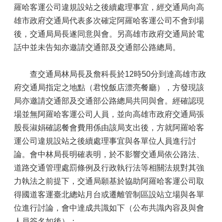
羅哈客運公司違規設站之後續處理事宜，經交通局向高
雄市政府交通局代表多次確定阿羅哈客運公司不會到場
後，交通局局長遂同意與會。另高雄市政府交通局於電
話中並未告知亦邀請交通部及交通部公路總局。
查交通局林局長及詹科長於12時50分到達高雄市政
府交通局指定之地點（君悅飯店漂亮餐廳），方發現該
局亦邀請交通部及交通部公路總局共同與會。經確認現
場並無阿羅哈客運公司人員，並向高雄市政府交通局張
股長淑娟確認餐會費用係由該局支出後，方就阿羅哈客
運公司違規設站之後續處理事宜與各單位人員進行討
論。會中林局長明確表明，於不影響交通局依公路法、
道路交通管理處罰條例及行政執行法等相關法規對其強
力執法之前提下，交通局願基於協助阿羅哈客運公司取
得國道客運臺北總站月台或遷離管制區設站立場與各單
位進行討論，會中達成共識如下（公布共識內容及與會
人員簽名如後）：