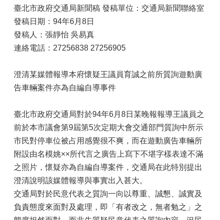
臺北市政府交通局新聞稿 發稿單位：交通局新聞聯絡室
發稿日期：94年6月8日
發稿人：張靜怡 吳易真
連絡電話：27256838 27256905
澄清某媒體報導本府懷疑王議員育誠之前所質詢遊動廣
告車輛案件亦為自編自導事件
臺北市政府交通局對於94年6月8日某晚報報導王議員之
前於本市議會第9屆第5次定期大會交通部門質詢中所示
市民對停車位被占用感覺很不爽，而在遊動廣告車輛所
附設由名模姚××所代言之廣告上寫下不堪字樣表達不滿
之照片，懷疑亦為自編自導案件，交通局在此特別提出
澄清說明該媒體報導與事實出入甚大。
交通局對於民意代表之質詢一向以尊重、誠懇、誠實及
負責態度來面對及處理，即「有者改之，無者勉之」之