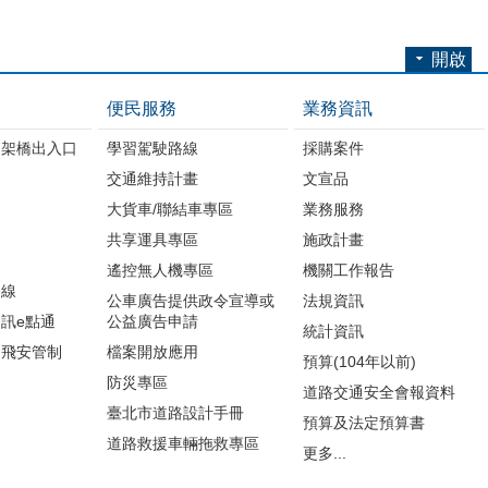
開啟
便民服務
業務資訊
高架橋出入口
學習駕駛路線
採購案件
交通維持計畫
文宣品
大貨車/聯結車專區
業務服務
共享運具專區
施政計畫
遙控無人機專區
機關工作報告
路線
公車廣告提供政令宣導或
法規資訊
訊e點通
公益廣告申請
統計資訊
周飛安管制
檔案開放應用
預算(104年以前)
防災專區
道路交通安全會報資料
臺北市道路設計手冊
預算及法定預算書
道路救援車輛拖救專區
更多...