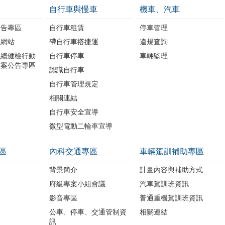
自行車與慢車
機車、汽車
公告專區
自行車租賃
停車管理
題網站
帶自行車搭捷運
違規查詢
境總健檢行動
自行車停車
車輛監理
方案公告專區
認識自行車
自行車管理規定
相關連結
自行車安全宣導
微型電動二輪車宣導
區
內科交通專區
車輛駕訓補助專區
背景簡介
計畫內容與補助方式
府級專案小組會議
汽車駕訓班資訊
影音專區
普通重機駕訓班資訊
公車、停車、交通管制資
相關連結
訊