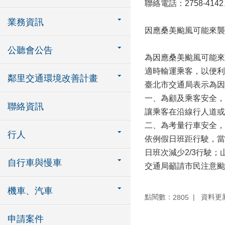
聯絡電話：2758-4142、
業務資訊
因應桑美颱風可能來襲
公聽會公告
為因應桑美颱風可能來
適時輸運乘客，以便利
鄰里交通環境改善計畫
臺北市交通局表示為因
一、為顧及乘客安全，
聯絡資訊
讓乘客在沿線行人道或
二、為考量行車安全，
行人
依例假日班距行駛，當
日班次減少2/3行駛
自行車與慢車
交通局籲請市民注意颱
機車、汽車
點閱數：
資料更新：
2805
申請案件